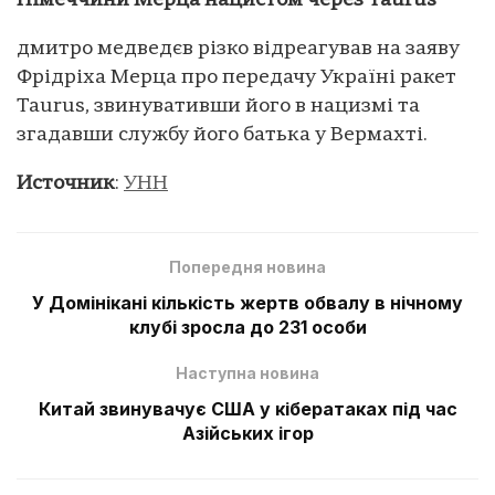
Німеччини Мерца нацистом через Taurus
дмитро медведєв різко відреагував на заяву
Фрідріха Мерца про передачу Україні ракет
Taurus, звинувативши його в нацизмі та
згадавши службу його батька у Вермахті.
Источник
:
УНН
Попередня новина
У Домінікані кількість жертв обвалу в нічному
клубі зросла до 231 особи
Наступна новина
Китай звинувачує США у кібератаках під час
Азійських ігор