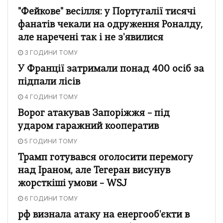
"Фейкове" весілля: у Португалії тисячі
фанатів чекали на одруження Роналду,
але наречені так і не з'явилися
3 ГОДИНИ ТОМУ
У Франції затримали понад 400 осіб за
підпали лісів
4 ГОДИНИ ТОМУ
Ворог атакував Запоріжжя – під
ударом гаражний кооператив
5 ГОДИНИ ТОМУ
Трамп готувався оголосити перемогу
над Іраном, але Тегеран висунув
жорсткіші умови – WSJ
6 ГОДИНИ ТОМУ
рф визнала атаку на енергооб'єкти в