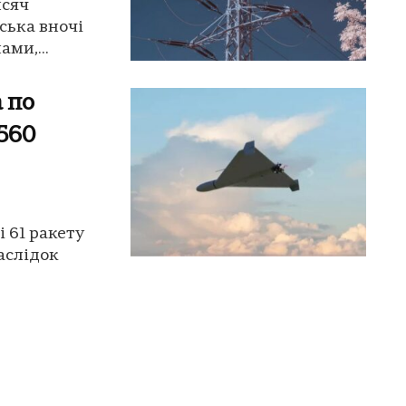
исяч
йська вночі
ми,...
 по
1560
 61 ракету
аслідок