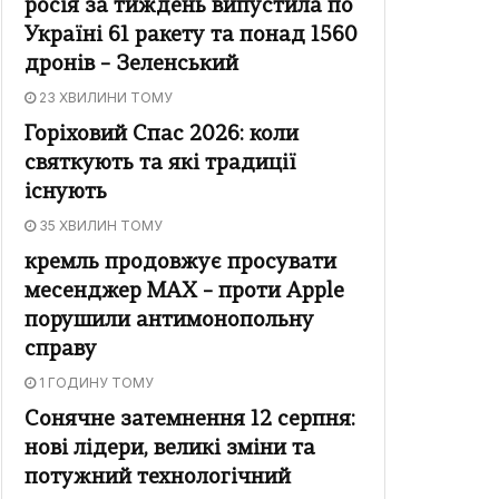
росія за тиждень випустила по
Україні 61 ракету та понад 1560
дронів – Зеленський
23 ХВИЛИНИ ТОМУ
Горіховий Спас 2026: коли
святкують та які традиції
існують
35 ХВИЛИН ТОМУ
кремль продовжує просувати
месенджер MAX – проти Apple
порушили антимонопольну
справу
1 ГОДИНУ ТОМУ
Сонячне затемнення 12 серпня:
нові лідери, великі зміни та
потужний технологічний