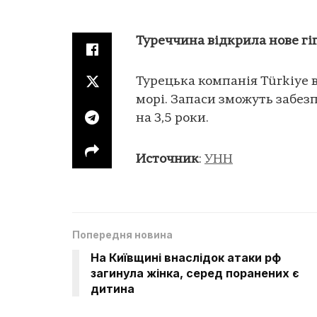
Туреччина відкрила нове гі
Турецька компанія Türkiye 
морі. Запаси зможуть забе
на 3,5 роки.
Источник
:
УНН
Попередня новина
На Київщині внаслідок атаки рф
загинула жінка, серед поранених є
дитина