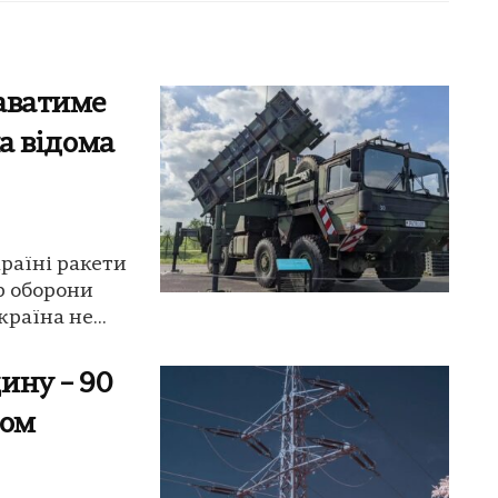
аватиме
ла відома
раїні ракети
тр оборони
раїна не...
ину – 90
лом