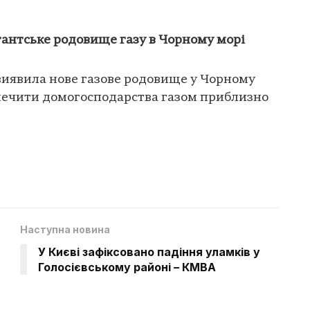
гантське родовище газу в Чорному морі
виявила нове газове родовище у Чорному
зпечити домогосподарства газом приблизно
Наступна новина
У Києві зафіксовано падіння уламків у
Голосієвському районі – КМВА