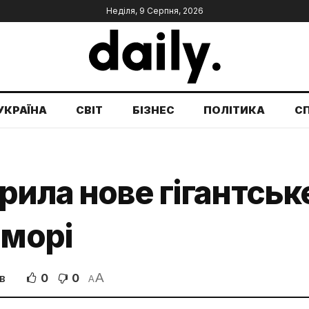
Неділя, 9 Серпня, 2026
УКРАЇНА
СВІТ
БІЗНЕС
ПОЛІТИКА
С
рила нове гігантсь
 морі
A
0
0
В
A