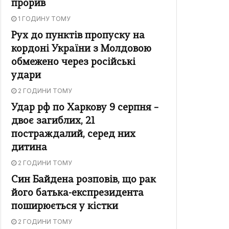
прорив
1 ГОДИНУ ТОМУ
Рух до пунктів пропуску на
кордоні України з Молдовою
обмежено через російські
удари
2 ГОДИНИ ТОМУ
Удар рф по Харкову 9 серпня –
двоє загиблих, 21
постраждалий, серед них
дитина
2 ГОДИНИ ТОМУ
Син Байдена розповів, що рак
його батька-експрезидента
поширюється у кістки
2 ГОДИНИ ТОМУ