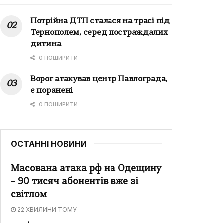
Потрійна ДТП сталася на трасі під
Тернополем, серед постраждалих
дитина
0 ПОШИРИТИ
Ворог атакував центр Павлограда,
є поранені
0 ПОШИРИТИ
ОСТАННІ НОВИНИ
Масована атака рф на Одещину
– 90 тисяч абонентів вже зі
світлом
22 ХВИЛИНИ ТОМУ