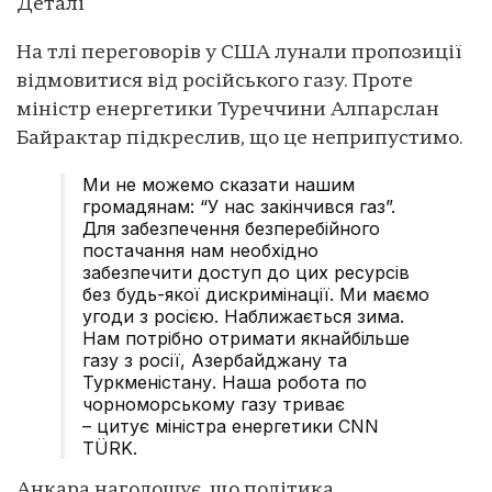
Деталі
На тлі переговорів у США лунали пропозиції
відмовитися від російського газу. Проте
міністр енергетики Туреччини Алпарслан
Байрактар підкреслив, що це неприпустимо.
Ми не можемо сказати нашим
громадянам: “У нас закінчився газ”.
Для забезпечення безперебійного
постачання нам необхідно
забезпечити доступ до цих ресурсів
без будь-якої дискримінації. Ми маємо
угоди з росією. Наближається зима.
Нам потрібно отримати якнайбільше
газу з росії, Азербайджану та
Туркменістану. Наша робота по
чорноморському газу триває
– цитує міністра енергетики CNN
TÜRK.
Анкара наголошує, що політика