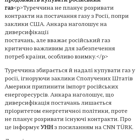
продовжить купувати російський
газ
<p>Туреччина не планує розривати
контракти на постачання газу з Росії, попри
заклики США. Анкара наголошує на
диверсифікації
постачань, але вважає російський газ
критично важливим для забезпечення
потреб країни, особливо взимку.</p>
Туреччина збирається й надалі купувати газ у
росії, ігноруючи заклики Сполучених Штатів
Америки припинити імпорт російських
енергоресурсів. Анкара наголошує, що
диверсифікація постачань лишається
пріоритетом енергетичної політики, проте
не планує розривати існуючі контракти. Про
це інформує
УНН
з посиланням на CNN TÜRK.