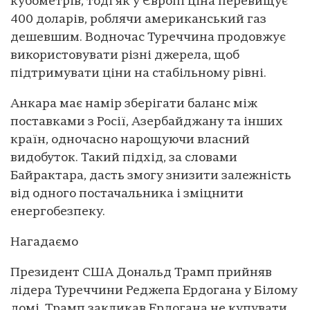
кубометрів, тоді як у Європі ціна перевищує
400 доларів, роблячи американський газ
дешевшим. Водночас Туреччина продовжує
використовувати різні джерела, щоб
підтримувати ціни на стабільному рівні.
Анкара має намір зберігати баланс між
поставками з Росії, Азербайджану та інших
країн, одночасно нарощуючи власний
видобуток. Такий підхід, за словами
Байрактара, дасть змогу знизити залежність
від одного постачальника і зміцнити
енергобезпеку.
Нагадаємо
Президент США Дональд Трамп прийняв
лідера Туреччини Реджепа Ердогана у Білому
домі. Трамп закликав Ердогана не купувати