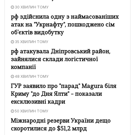
30 ХВИЛИН ТОМУ
рф здійснила одну з наймасованіших
атак на "Укрнафту", пошкоджено сім
об’єктів видобутку
35 ХВИЛИН ТОМУ
рф атакувала Дніпровський район,
зайнялися склади логістичної
компанії
48 ХВИЛИН ТОМУ
ГУР заявило про "парад" Magura біля
Криму "до Дня Ялти" – показали
ексклюзивні кадри
50 ХВИЛИН ТОМУ
Міжнародні резерви України дещо
скоротилися до $51,2 млрд