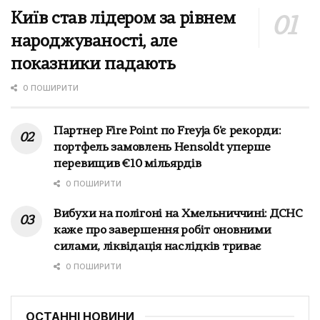
Київ став лідером за рівнем
народжуваності, але
показники падають
0 ПОШИРИТИ
Партнер Fire Point по Freyja б'є рекорди:
портфель замовлень Hensoldt уперше
перевищив €10 мільярдів
0 ПОШИРИТИ
Вибухи на полігоні на Хмельниччині: ДСНС
каже про завершення робіт оновними
силами, ліквідація наслідків триває
0 ПОШИРИТИ
ОСТАННІ НОВИНИ