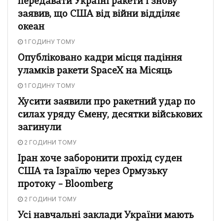
передавати Україні ракети і знову
заявив, що США від війни відділяє
океан
1 ГОДИНУ ТОМУ
Опубліковано кадри місця падіння
уламків ракети SpaceX на Місяць
1 ГОДИНУ ТОМУ
Хусити заявили про ракетний удар по
силах уряду Ємену, десятки військових
загинули
2 ГОДИНИ ТОМУ
Іран хоче заборонити прохід суден
США та Ізраїлю через Ормузьку
протоку – Bloomberg
2 ГОДИНИ ТОМУ
Усі навчальні заклади України мають