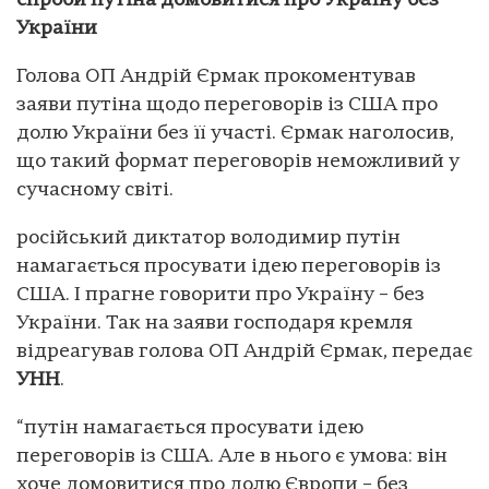
спроби путіна домовитися про Україну без
України
Голова ОП Андрій Єрмак прокоментував
заяви путіна щодо переговорів із США про
долю України без її участі. Єрмак наголосив,
що такий формат переговорів неможливий у
сучасному світі.
російський диктатор володимир путін
намагається просувати ідею переговорів із
США. І прагне говорити про Україну – без
України. Так на заяви господаря кремля
відреагував голова ОП Андрій Єрмак, передає
УНН
.
“путін намагається просувати ідею
переговорів із США. Але в нього є умова: він
хоче домовитися про долю Європи – без