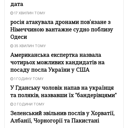
дата
17 ХВИЛИН ТОМУ
росія атакувала дронами пов’язане з
Німеччиною вантажне судно поблизу
Одеси
35 ХВИЛИН ТОМУ
Американська експертка назвала
чотирьох можливих кандидатів на
посаду посла України у США
1 ГОДИНУ ТОМУ
У Гданську чоловік напав на українця
та поляків, назвавши їх "бандерівцями"
2 ГОДИНИ ТОМУ
Зеленський звільнив послів у Хорватії,
Албанії, Чорногорії та Пакистані