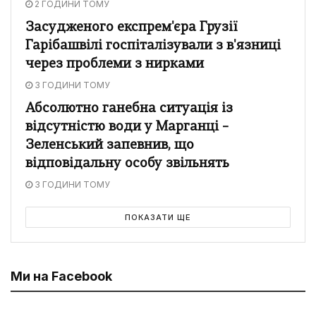
2 ГОДИНИ ТОМУ
Засудженого експрем'єра Грузії
Гарібашвілі госпіталізували з в'язниці
через проблеми з нирками
3 ГОДИНИ ТОМУ
Абсолютно ганебна ситуація із
відсутністю води у Марганці –
Зеленський запевнив, що
відповідальну особу звільнять
3 ГОДИНИ ТОМУ
ПОКАЗАТИ ЩЕ
Ми на Facebook