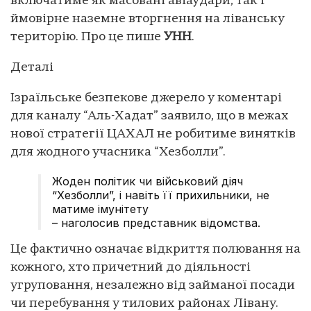
включатиме як масовані авіаудари, так і
ймовірне наземне вторгнення на ліванську
територію. Про це пише
УНН
.
Деталі
Ізраїльське безпекове джерело у коментарі
для каналу “Аль-Хадат” заявило, що в межах
нової стратегії ЦАХАЛ не робитиме винятків
для жодного учасника “Хезболли”.
Жоден політик чи військовий діяч
“Хезболли”, і навіть її прихильники, не
матиме імунітету
– наголосив представник відомства.
Це фактично означає відкриття полювання на
кожного, хто причетний до діяльності
угруповання, незалежно від займаної посади
чи перебування у тилових районах Лівану.