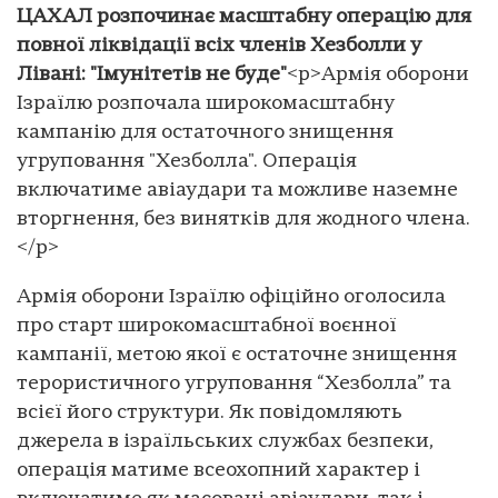
ЦАХАЛ розпочинає масштабну операцію для
повної ліквідації всіх членів Хезболли у
Лівані: "Імунітетів не буде"
<p>Армія оборони
Ізраїлю розпочала широкомасштабну
кампанію для остаточного знищення
угруповання "Хезболла". Операція
включатиме авіаудари та можливе наземне
вторгнення, без винятків для жодного члена.
</p>
Армія оборони Ізраїлю офіційно оголосила
про старт широкомасштабної воєнної
кампанії, метою якої є остаточне знищення
терористичного угруповання “Хезболла” та
всієї його структури. Як повідомляють
джерела в ізраїльських службах безпеки,
операція матиме всеохопний характер і