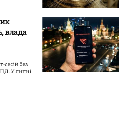
них
ь, влада
-сесій без
ЦПД. У липні