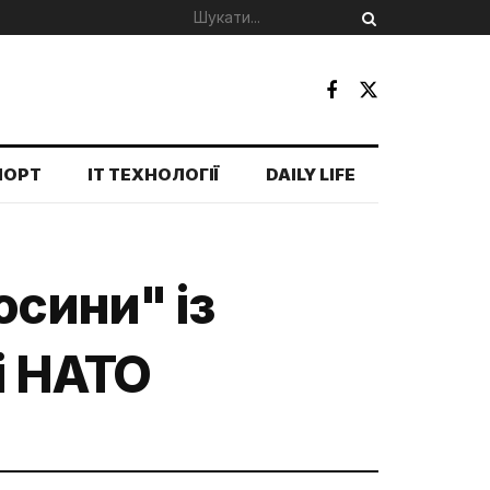
ПОРТ
IT ТЕХНОЛОГІЇ
DAILY LIFE
осини" із
і НАТО