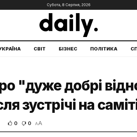
Субота, 8 Серпня, 2026
УКРАЇНА
СВІТ
БІЗНЕС
ПОЛІТИКА
С
ро "дуже добрі відн
ля зустрічі на саміт
A
0
0
A