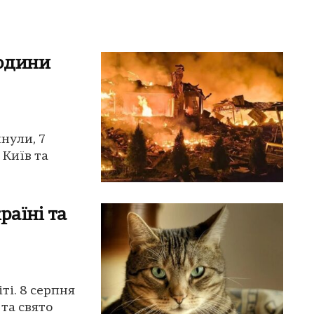
людини
инули, 7
 Київ та
раїні та
ті. 8 серпня
та свято