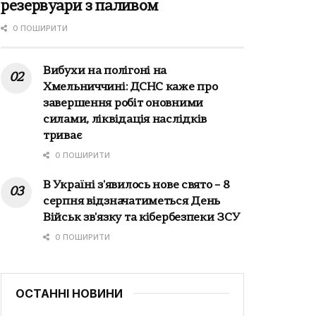
резервуари з паливом
0 ПОШИРИТИ
Вибухи на полігоні на
Хмельниччині: ДСНС каже про
завершення робіт оновними
силами, ліквідація наслідків
триває
0 ПОШИРИТИ
В Україні з'явилось нове свято – 8
серпня відзначатиметься День
Військ зв'язку та кібербезпеки ЗСУ
0 ПОШИРИТИ
ОСТАННІ НОВИНИ