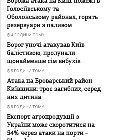
Ворожа атака на Київ: пожежі в
Голосіївському та
Оболонському районах, горять
резервуари з паливом
4 ГОДИНИ ТОМУ
Ворог уночі атакував Київ
балістикою, пролунали
щонайменше сім вибухів
5 ГОДИНИ ТОМУ
Атака на Броварський район
Київщини: троє загиблих, серед
них дитина
5 ГОДИНИ ТОМУ
Експорт агропродукції з
України може скоротитися на
54% через атаки на порти –