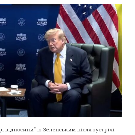
і відносини” із Зеленським після зустрічі