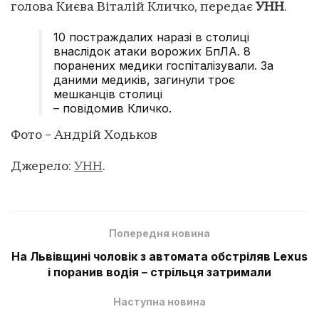
голова Києва Віталій Кличко, передає
УНН
.
10 постраждалих наразі в столиці
внаслідок атаки ворожих БпЛА. 8
поранених медики госпіталізували. За
даними медиків, загинули троє
мешканців столиці
– повідомив Кличко.
Фото – Андрій Ходьков
Джерело:
УНН
.
Попередня новина
На Львівщині чоловік з автомата обстріляв Lexus
і поранив водія – стрільця затримали
Наступна новина