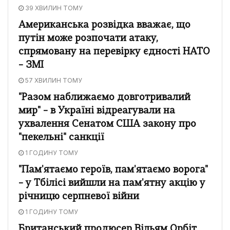
39 ХВИЛИН ТОМУ
Американська розвідка вважає, що
путін може розпочати атаку,
спрямовану на перевірку єдності НАТО
– ЗМІ
57 ХВИЛИН ТОМУ
"Разом наближаємо довготривалий
мир" – в Україні відреагували на
ухвалення Сенатом США закону про
"пекельні" санкції
1 ГОДИНУ ТОМУ
"Пам'ятаємо героїв, пам'ятаємо ворога"
– у Тбілісі вийшли на пам'ятну акцію у
річницю серпневої війни
1 ГОДИНУ ТОМУ
Британський продюсер Вільям Орбіт,