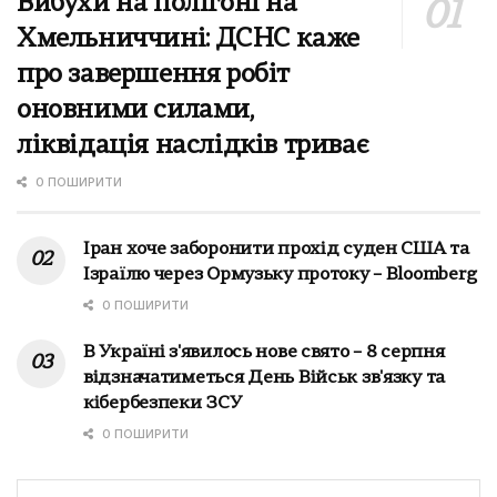
Вибухи на полігоні на
Хмельниччині: ДСНС каже
про завершення робіт
оновними силами,
ліквідація наслідків триває
0 ПОШИРИТИ
Іран хоче заборонити прохід суден США та
Ізраїлю через Ормузьку протоку – Bloomberg
0 ПОШИРИТИ
В Україні з'явилось нове свято – 8 серпня
відзначатиметься День Військ зв'язку та
кібербезпеки ЗСУ
0 ПОШИРИТИ