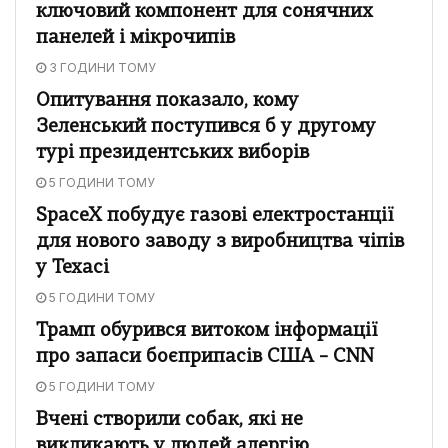
ключовий компонент для сонячних
панелей і мікрочипів
3 ГОДИНИ ТОМУ
Опитування показало, кому
Зеленський поступився б у другому
турі президентських виборів
5 ГОДИНИ ТОМУ
SpaceX побудує газові електростанції
для нового заводу з виробництва чіпів
у Техасі
5 ГОДИНИ ТОМУ
Трамп обурився витоком інформації
про запаси боєприпасів США – CNN
5 ГОДИНИ ТОМУ
Вчені створили собак, які не
викликають у людей алергію