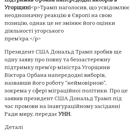
підтримав Орбана напередодні виборів в
Угорщині
<p>Трамп наголосив, що усвідомлює
неоднозначну реакцію в Європі на свою
позицію, однак це не змінює його оцінки
діяльності угорського
прем’єра.</p>
Президент США Дональд Трамп зробив ще
одну заяву про повну та беззастережну
підтримку прем’єр-міністра Угорщини
Віктора Орбана напередодні виборів,
назвавши його роботу “неймовірною”,
зокрема у сфері міграційної політики. Про це
заявив президент США Дональд Трамп під
час промови на інавгураційному засіданні
Ради миру, передає
УНН
.
Деталі