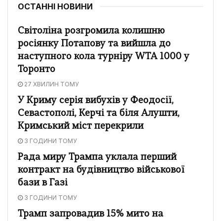
ОСТАННІ НОВИНИ
Світоліна розгромила колишню
росіянку Потапову та вийшла до
наступного кола турніру WTA 1000 у
Торонто
27 ХВИЛИН ТОМУ
У Криму серія вибухів у Феодосії,
Севастополі, Керчі та біля Алушти,
Кримський міст перекрили
3 ГОДИНИ ТОМУ
Рада миру Трампа уклала перший
контракт на будівництво військової
бази в Газі
3 ГОДИНИ ТОМУ
Трамп запровадив 15% мито на