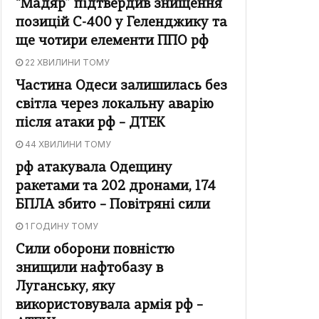
“Мадяр” підтвердив знищення
позицій С-400 у Геленджику та
ще чотири елементи ППО рф
22 ХВИЛИНИ ТОМУ
Частина Одеси залишилась без
світла через локальну аварію
після атаки рф – ДТЕК
44 ХВИЛИНИ ТОМУ
рф атакувала Одещину
ракетами та 202 дронами, 174
БПЛА збито – Повітряні сили
1 ГОДИНУ ТОМУ
Сили оборони повністю
знищили нафтобазу в
Луганську, яку
використовувала армія рф –