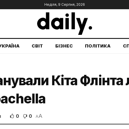
Неділя, 9 Серпня, 2026
УКРАЇНА
СВІТ
БІЗНЕС
ПОЛІТИКА
С
анували Кіта Флінта
achella
A
0
0
В
A