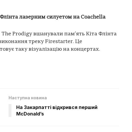
 Флінта лазерним силуетом на Coachella
, The Prodigy вшанували пам’ять Кіта Флінта
иконання треку Firestarter. Це
овує таку візуалізацію на концертах.
Наступна новина
На Закарпатті відкрився перший
McDonald’s