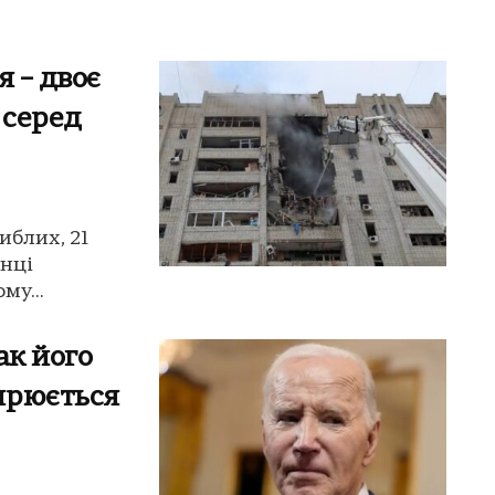
я – двоє
 серед
иблих, 21
анці
му...
ак його
ирюється