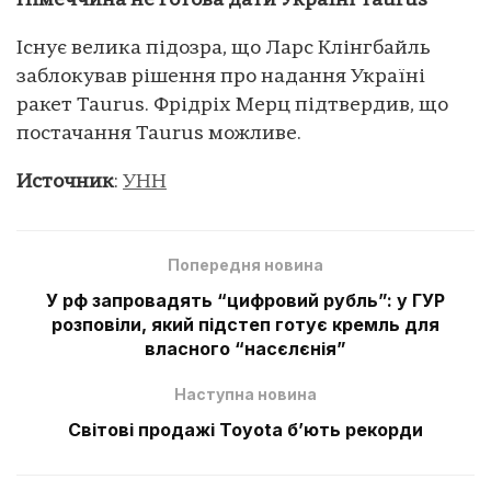
Німеччина не готова дати Україні Taurus
Існує велика підозра, що Ларс Клінгбайль
заблокував рішення про надання Україні
ракет Taurus. Фрідріх Мерц підтвердив, що
постачання Taurus можливе.
Источник
:
УНН
Попередня новина
У рф запровадять “цифровий рубль”: у ГУР
розповіли, який підстеп готує кремль для
власного “насєлєнія”
Наступна новина
Світові продажі Toyota б’ють рекорди