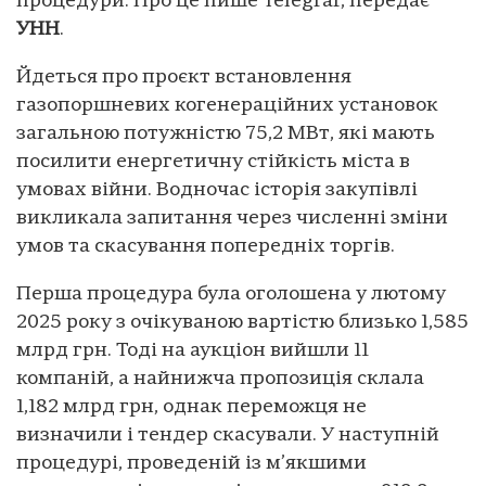
процедури. Про це пише Telegraf, передає
УНН
.
Йдеться про проєкт встановлення
газопоршневих когенераційних установок
загальною потужністю 75,2 МВт, які мають
посилити енергетичну стійкість міста в
умовах війни. Водночас історія закупівлі
викликала запитання через численні зміни
умов та скасування попередніх торгів.
Перша процедура була оголошена у лютому
2025 року з очікуваною вартістю близько 1,585
млрд грн. Тоді на аукціон вийшли 11
компаній, а найнижча пропозиція склала
1,182 млрд грн, однак переможця не
визначили і тендер скасували. У наступній
процедурі, проведеній із м’якшими