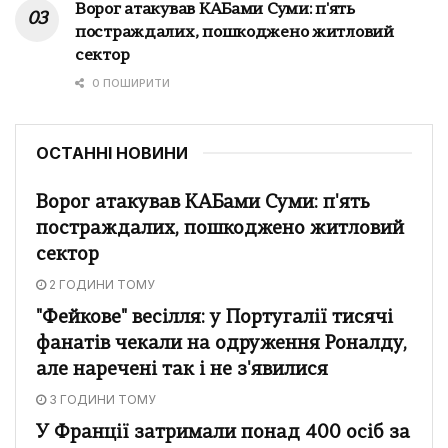
Ворог атакував КАБами Суми: п'ять
постраждалих, пошкоджено житловий
сектор
0 ПОШИРИТИ
ОСТАННІ НОВИНИ
Ворог атакував КАБами Суми: п'ять
постраждалих, пошкоджено житловий
сектор
2 ГОДИНИ ТОМУ
"Фейкове" весілля: у Португалії тисячі
фанатів чекали на одруження Роналду,
але наречені так і не з'явилися
3 ГОДИНИ ТОМУ
У Франції затримали понад 400 осіб за