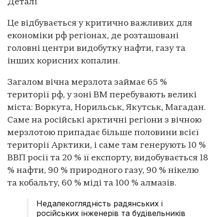
Деталі
Це відбувається у критично важливих для
економіки рф регіонах, де розташовані
головні центри видобутку нафти, газу та
інших корисних копалин.
Загалом вічна мерзлота займає 65 %
території рф, у зоні ВМ перебувають великі
міста: Воркута, Норильськ, Якутськ, Магадан.
Саме на російські арктичні регіони з вічною
мерзлотою припадає більше половини всієї
території Арктики, і саме там генерують 10 %
ВВП росії та 20 % її експорту, видобувається 18
% нафти, 90 % природного газу, 90 % нікелю
та кобальту, 60 % міді та 100 % алмазів.
Недалекоглядність радянських і
російських інженерів та будівельників