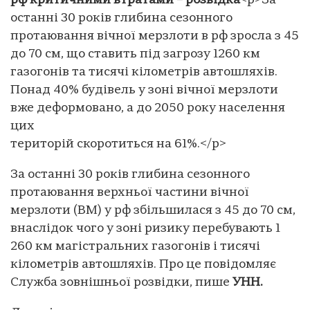
рф критичними втратами – розвідка
<p>За
останні 30 років глибина сезонного
протаювання вічної мерзлоти в рф зросла з 45
до 70 см, що ставить під загрозу 1260 км
газогонів та тисячі кілометрів автошляхів.
Понад 40% будівель у зоні вічної мерзлоти
вже деформовано, а до 2050 року населення
цих
територій скоротиться на 61%.</p>
За останні 30 років глибина сезонного
протаювання верхньої частини вічної
мерзлоти (ВМ) у рф збільшилася з 45 до 70 см,
внаслідок чого у зоні ризику перебувають 1
260 км магістральних газогонів і тисячі
кілометрів автошляхів. Про це повідомляє
Служба зовнішньої розвідки, пише
УНН.