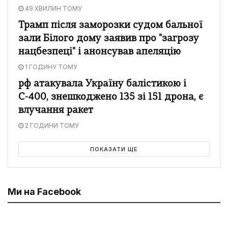
49 ХВИЛИН ТОМУ
Трамп після заморозки судом бальної
зали Білого дому заявив про "загрозу
нацбезпеці" і анонсував апеляцію
1 ГОДИНУ ТОМУ
рф атакувала Україну балістикою і
С-400, знешкоджено 135 зі 151 дрона, є
влучання ракет
2 ГОДИНИ ТОМУ
ПОКАЗАТИ ЩЕ
Ми на Facebook