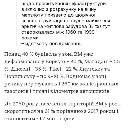
щодо проєктування інфраструктури
виключно з розрахунку на вічну
мерзлоту призвело до щорічної
сезонної руйнації споруд – майже вся
арктична житлова забудова (81%) тут
створювалася між 1960 та 1999
роками
– йдеться у повідомленні.
Понад 40 % будівель у зоні ВМ уже
деформовано: у Воркуті – 80 %, Магадані – 55
%, Діксоні – 35 %, Тіксі – 22 %, Якутську та
Норильську – по 9–10 %. Водночас у зоні
ризику перебувають 1 260 км магістральних
газогонів і тисячі кілометрів автошляхів.
До 2050 року населення територій ВМ у росії
скоротиться на 61 % порівняно з 2017 роком і
становитиме 1,7 млн людей.