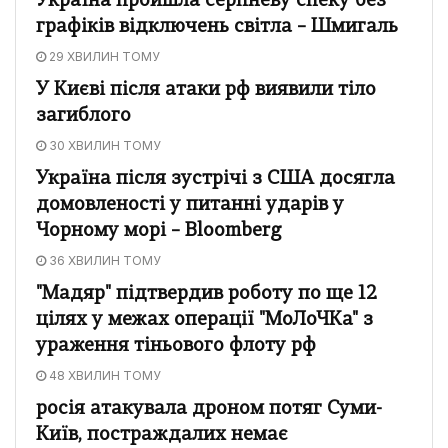
Україна пройшла серпневу спеку без
графіків відключень світла – Шмигаль
29 ХВИЛИН ТОМУ
У Києві після атаки рф виявили тіло
загиблого
30 ХВИЛИН ТОМУ
Україна після зустрічі з США досягла
домовленості у питанні ударів у
Чорному морі – Bloomberg
36 ХВИЛИН ТОМУ
"Мадяр" підтвердив роботу по ще 12
цілях у межах операції "МоЛоЧКа" з
ураження тіньового флоту рф
48 ХВИЛИН ТОМУ
росія атакувала дроном потяг Суми-
Київ, постраждалих немає