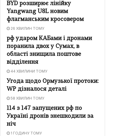
BYD розширює лінійку
Yangwang U8L новим
флагманським кросовером
26 ХВИЛИН ТОМУ
рф ударом КАБами і дронами
поранила двох у Сумах, в
області знищила поштове
відділення
44 ХВИЛИНИ ТОМУ
Угода щодо Ормузької протоки:
WP дізналося деталі
58 ХВИЛИН ТОМУ
114 з 147 запущених рф по
Україні дронів знешкодили за
ніч
1 ГОДИНУ ТОМУ