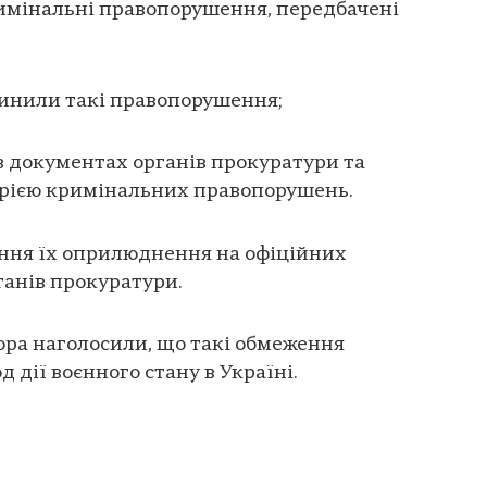
кримінальні правопорушення, передбачені
вчинили такі правопорушення;
 в документах органів прокуратури та
горією кримінальних правопорушень.
ення їх оприлюднення на офіційних
ганів прокуратури.
ора наголосили, що такі обмеження
 дії воєнного стану в Україні.