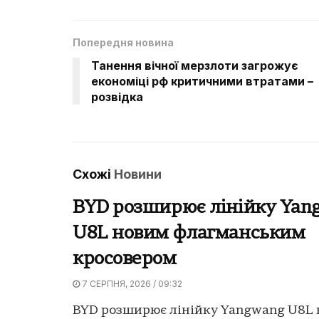
Попередня новина
Танення вічної мерзлоти загрожує
економіці рф критичними втратами –
розвідка
Схожі
Новини
BYD розширює лінійку Yan
U8L новим флагманським
кросовером
7 СЕРПНЯ, 2026 / 09:32
BYD розширює лінійку Yangwang U8L