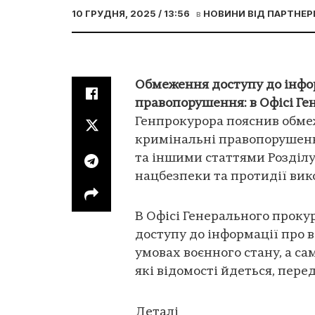
10 ГРУДНЯ, 2025 / 13:56
в
НОВИНИ ВІД ПАРТНЕР
Обмеження доступу до інфор
правопорушення: в Офісі Ге
Генпрокурора пояснив обмеж
кримінальні правопорушення
та іншими статтями Розділу
нацбезпеки та протидії ви
В Офісі Генерального проку
доступу до інформації про 
умовах воєнного стану, а с
які відомості йдеться, пере
Деталі