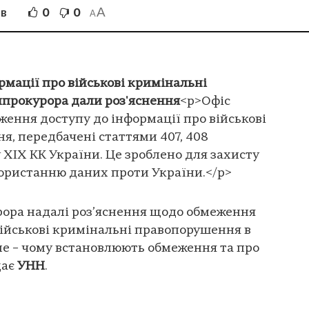
A
0
0
ІВ
A
мації про військові кримінальні
нпрокурора дали роз'яснення
<p>Офіс
ення доступу до інформації про військові
, передбачені статтями 407, 408
 XIX КК України. Це зроблено для захисту
користанню даних проти України.</p>
рора надалі роз’яснення щодо обмеження
військові кримінальні правопорушення в
аме – чому встановлюють обмеження та про
дає
УНН
.