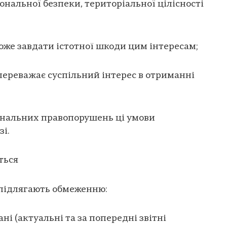
ональної безпеки, територіальної цілісності
же завдати істотної шкоди цим інтересам;
ереважає суспільний інтерес в отриманні
інальних правопорушень ці умови
зі.
ться
у підлягають обмеженню:
ні (актуальні та за попередні звітні