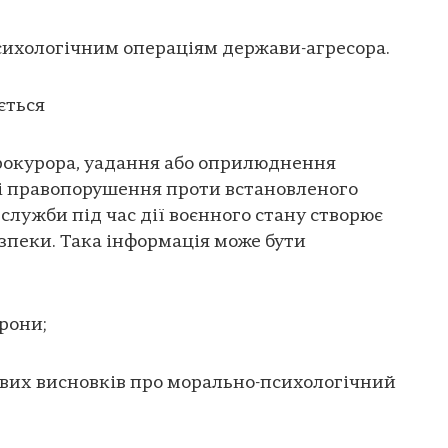
сихологічним операціям держави-агресора.
ється
прокурора, yадання або оприлюднення
і правопорушення проти встановленого
служби під час дії воєнного стану створює
зпеки. Така інформація може бути
рони;
вих висновків про морально-психологічний