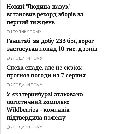
Новий "Людина-павук"
встановив рекорд зборів за
перший тиждень
1 ГОДИНУ ТОМУ
Генштаб: за добу 233 бої, ворог
застосував понад 10 тис. дронів
2 ГОДИНИ ТОМУ
Спека спаде, але не скрізь:
прогноз погоди на 7 серпня
2 ГОДИНИ ТОМУ
У єкатеринбурзі атаковано
логістичний комплекс
Wildberries – компанія
підтвердила пожежу
2 ГОДИНИ ТОМУ