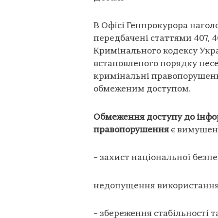
В Офісі Генпрокурора наго
передбачені статтями 407, 
Кримінального кодексу Укр
встановленого порядку несе
кримінальні правопорушення
обмеженим доступом.
Обмеження доступу до інфор
правопорушення
є вимушен
– захист національної безпе
недопущення використання 
– збереження стабільності т