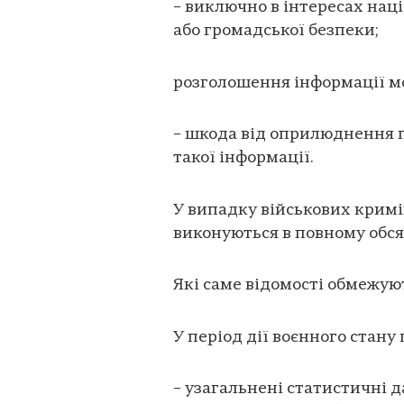
– виключно в інтересах наці
або громадської безпеки;
розголошення інформації мо
– шкода від оприлюднення п
такої інформації.
У випадку військових крим
виконуються в повному обся
Які саме відомості обмежую
У період дії воєнного стан
– узагальнені статистичні да