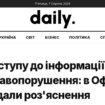
П’ятниця, 7 Серпня, 2026
УКРАЇНА
СВІТ
БІЗНЕС
ПОЛІТИКА
С
упу до інформації 
авопорушення: в Оф
дали роз'яснення