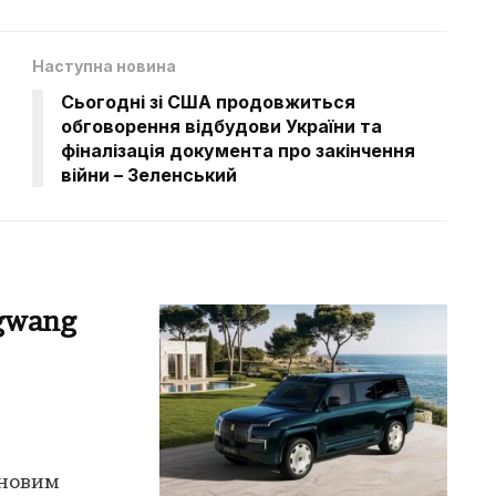
Наступна новина
Сьогодні зі США продовжиться
обговорення відбудови України та
фіналізація документа про закінчення
війни – Зеленський
gwang
 новим