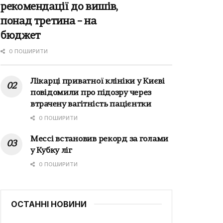
рекомендації до вишів,
понад третина – на
бюджет
0 ПОШИРИТИ
Лікарці приватної клініки у Києві
повідомили про підозру через
втрачену вагітність пацієнтки
0 ПОШИРИТИ
Мессі встановив рекорд за голами
у Кубку ліг
0 ПОШИРИТИ
ОСТАННІ НОВИНИ