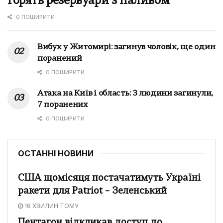
горять резервуари з паливом
0 ПОШИРИТИ
Вибух у Житомирі: загинув чоловік, ще один
поранений
0 ПОШИРИТИ
Атака на Київ і область: 3 людини загинули,
7 поранених
0 ПОШИРИТИ
ОСТАННІ НОВИНИ
США щомісяця постачатимуть Україні
ракети для Patriot – Зеленський
16 ХВИЛИН ТОМУ
Пентагон відкликав доступ до