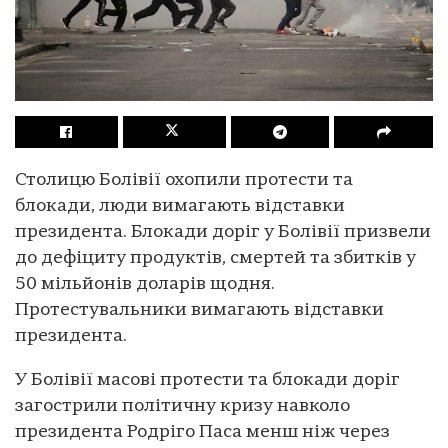
Столицю Болівії охопили протести та
блокади, люди вимагають відставки
президента. Блокади доріг у Болівії призвели
до дефіциту продуктів, смертей та збитків у
50 мільйонів доларів щодня.
Протестувальники вимагають відставки
президента.
У Болівії масові протести та блокади доріг
загострили політичну кризу навколо
президента Родріго Паса менш ніж через