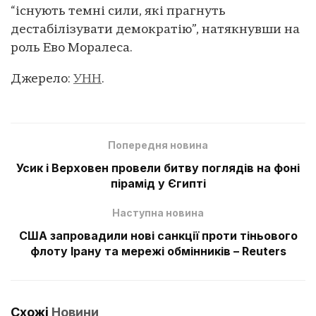
“існують темні сили, які прагнуть
дестабілізувати демократію”, натякнувши на
роль Ево Моралеса.
Джерело:
УНН
.
Попередня новина
Усик і Верховен провели битву поглядів на фоні
пірамід у Єгипті
Наступна новина
США запровадили нові санкції проти тіньового
флоту Ірану та мережі обмінників – Reuters
Схожі
Новини