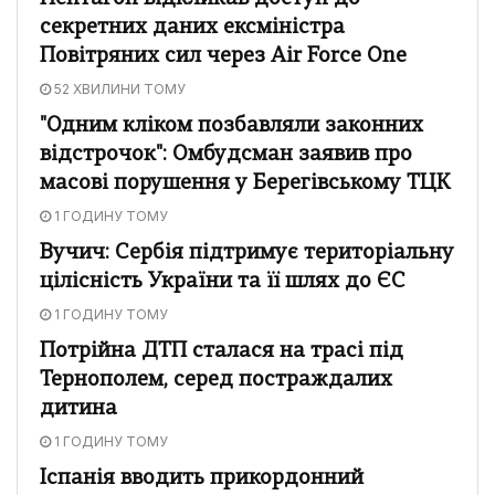
секретних даних ексміністра
Повітряних сил через Air Force One
52 ХВИЛИНИ ТОМУ
"Одним кліком позбавляли законних
відстрочок": Омбудсман заявив про
масові порушення у Берегівському ТЦК
1 ГОДИНУ ТОМУ
Вучич: Сербія підтримує територіальну
цілісність України та її шлях до ЄС
1 ГОДИНУ ТОМУ
Потрійна ДТП сталася на трасі під
Тернополем, серед постраждалих
дитина
1 ГОДИНУ ТОМУ
Іспанія вводить прикордонний