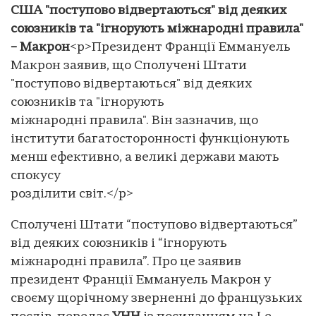
США "поступово відвертаються" від деяких
союзників та "ігнорують міжнародні правила"
– Макрон
<p>Президент Франції Еммануель
Макрон заявив, що Сполучені Штати
"поступово відвертаються" від деяких
союзників та "ігнорують
міжнародні правила". Він зазначив, що
інститути багатосторонності функціонують
менш ефективно, а великі держави мають
спокусу
розділити світ.</p>
Сполучені Штати “поступово відвертаються”
від деяких союзників і “ігнорують
міжнародні правила”. Про це заявив
президент Франції Еммануель Макрон у
своєму щорічному зверненні до французьких