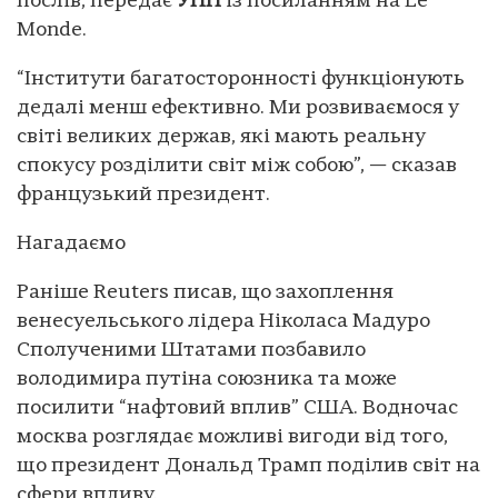
послів, передає
УНН
із посиланням на Le
Monde.
“Інститути багатосторонності функціонують
дедалі менш ефективно. Ми розвиваємося у
світі великих держав, які мають реальну
спокусу розділити світ між собою”, — сказав
французький президент.
Нагадаємо
Раніше Reuters писав, що захоплення
венесуельського лідера Ніколаса Мадуро
Сполученими Штатами позбавило
володимира путіна союзника та може
посилити “нафтовий вплив” США. Водночас
москва розглядає можливі вигоди від того,
що президент Дональд Трамп поділив світ на
сфери впливу.