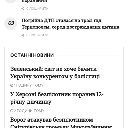
поранений
0 ПОШИРИТИ
Потрійна ДТП сталася на трасі під
Тернополем, серед постраждалих дитина
0 ПОШИРИТИ
ОСТАННІ НОВИНИ
Зеленський: світ не хоче бачити
Україну конкурентом у балістиці
1 ГОДИНУ ТОМУ
У Херсоні безпілотник поранив 12-
річну дівчинку
2 ГОДИНИ ТОМУ
Ворог атакував безпілотником
Снігурівську громаду Миколаївщини: