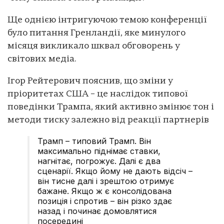
Ще однією інтригуючою темою конференції
було питання Гренландії, яке минулого
місяця викликало шквал обговорень у
світових медіа.
Ігор Рейтерович пояснив, що зміни у
пріоритетах США – це наслідок типової
поведінки Трампа, який активно змінює тон і
методи тиску залежно від реакції партнерів
Трамп – типовий Трамп. Він
максимально піднімає ставки,
нагнітає, погрожує. Далі є два
сценарії. Якщо йому не дають відсіч –
він тисне далі і зрештою отримує
бажане. Якщо ж є консолідована
позиція і спротив – він різко здає
назад і починає домовлятися
посередині