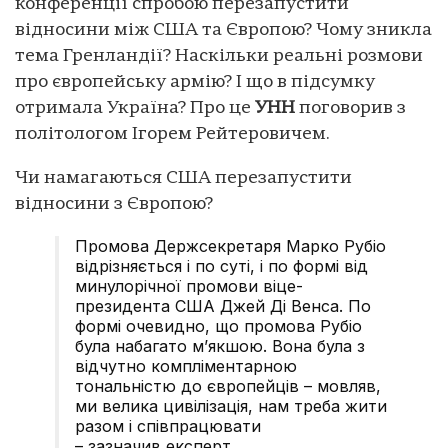
конференції спробою перезапустити
відносини між США та Європою? Чому зникла
тема Гренландії? Наскільки реальні розмови
про європейську армію? І що в підсумку
отримала Україна? Про це
УНН
поговорив з
політологом Ігорем Рейтеровичем.
Чи намагаються США перезапустити
відносини з Європою?
Промова Держсекретаря Марко Рубіо
відрізняється і по суті, і по формі від
минулорічної промови віце-
президента США Джей Ді Венса. По
формі очевидно, що промова Рубіо
була набагато м’якшою. Вона була з
відчутно компліментарною
тональністю до європейців – мовляв,
ми велика цивілізація, нам треба жити
разом і співпрацювати
– зазначив експерт.