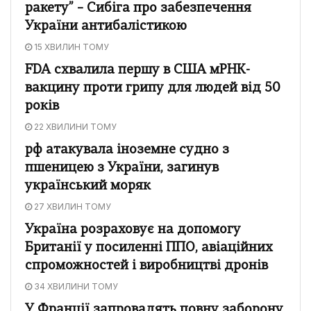
ракету” – Сибіга про забезпечення
України антибалістикою
15 ХВИЛИН ТОМУ
FDA схвалила першу в США мРНК-
вакцину проти грипу для людей від 50
років
22 ХВИЛИНИ ТОМУ
рф атакувала іноземне судно з
пшеницею з України, загинув
український моряк
27 ХВИЛИН ТОМУ
Україна розраховує на допомогу
Британії у посиленні ППО, авіаційних
спроможностей і виробництві дронів
34 ХВИЛИНИ ТОМУ
У Франції запровадять повну заборону