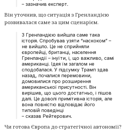
– зазначив експерт.
Він уточнив, що ситуація з Гренландією
розвивалася саме за цим сценарієм.
З Гренландією вийшла саме така
історія. Спробував узяти “наскоком” –
не вийшло. Це не сприйняли
європейці, британці, населення
Гренландії – інуїти, і, що важливо, самі
американці. Ідея їм загалом не
сподобалася. У підсумку Трамп здав
назад, почалися перемовини,
домовилися про розширення
американської присутності. Він
вирішив, що цього достатньо, і пішов
далі. Це доволі примітивна історія, але
вона повністю відповідає його
типовій поведінці
– сказав Рейтерович.
Чи готова Європа до стратегічної автономії?