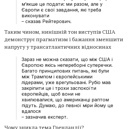
м’якше це подати: ми разом, але у
Європи є свої завдання, які треба
виконувати
– сказав Рейтерович.
Таким чином, нинішній тон виступів США
демонструє прагматизм і бажання зменшити
напругу у трансатлантичних відносинах
Зараз не можна сказати, що між США і
Європою якісь непереборні суперечки.
Багато принципових питань, які були
між Трампом і європейськими
лідерами, уже врегульовані. Рубіо мав
закріпити це і трохи заспокоїти
європейців, щоб вони не
хвилювалися, що американці раптом
підуть. Думаю, до певної міри йому це
вдалося
– зазначив експерт.
Чому зникла тема Гренландії?