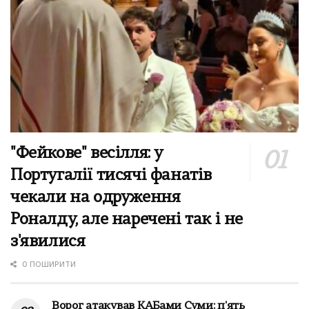
"Фейкове" весілля: у
Португалії тисячі фанатів
чекали на одруження
Роналду, але наречені так і не
з'явилися
0 ПОШИРИТИ
Ворог атакував КАБами Суми: п'ять