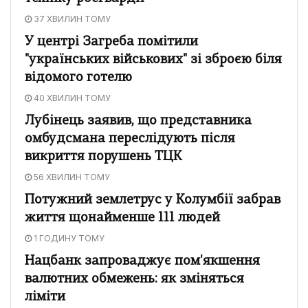
37 ХВИЛИН ТОМУ
У центрі Загреба помітили
"українських військових" зі зброєю біля
відомого готелю
40 ХВИЛИН ТОМУ
Лубінець заявив, що представника
омбудсмана переслідують після
викриття порушень ТЦК
56 ХВИЛИН ТОМУ
Потужний землетрус у Колумбії забрав
життя щонайменше 111 людей
1 ГОДИНУ ТОМУ
Нацбанк запроваджує пом'якшення
валютних обмежень: як зміняться
ліміти