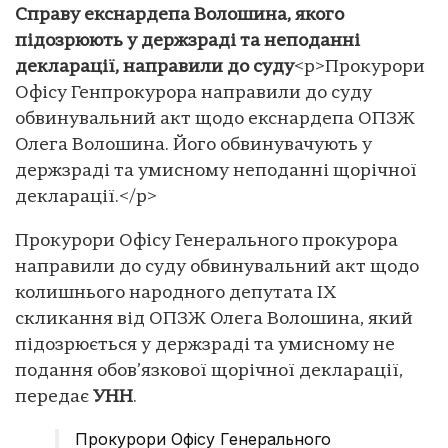
Справу екснардепа Волошина, якого
підозрюють у держзраді та неподанні
декларації, направили до суду
<p>Прокурори
Офісу Генпрокурора направили до суду
обвинувальний акт щодо екснардепа ОПЗЖ
Олега Волошина. Його обвинувачують у
держзраді та умисному неподанні щорічної
декларації.</p>
Прокурори Офісу Генерального прокурора
направили до суду обвинувальний акт щодо
колишнього народного депутата IX
скликання від ОПЗЖ Олега Волошина, який
підозрюється у держзраді та умисному не
подання обов’язкової щорічної декларації,
передає
УНН
.
Прокурори Офісу Генерального