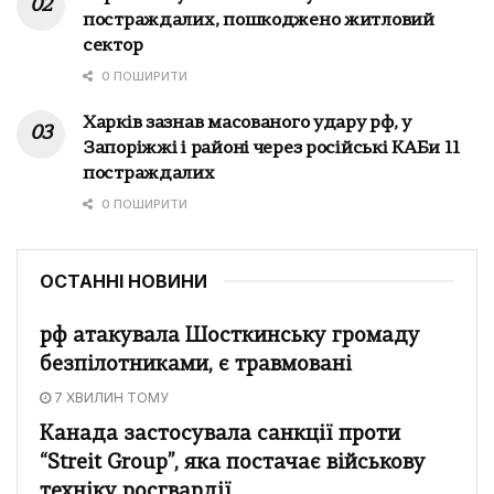
постраждалих, пошкоджено житловий
сектор
0 ПОШИРИТИ
Харків зазнав масованого удару рф, у
Запоріжжі і районі через російські КАБи 11
постраждалих
0 ПОШИРИТИ
ОСТАННІ НОВИНИ
рф атакувала Шосткинську громаду
безпілотниками, є травмовані
7 ХВИЛИН ТОМУ
Канада застосувала санкції проти
“Streit Group”, яка постачає військову
техніку росгвардії