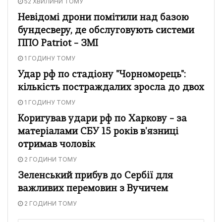
52 ХВИЛИНИ ТОМУ
Невідомі дрони помітили над базою
бундесверу, де обслуговують системи
ППО Patriot – ЗМІ
1 ГОДИНУ ТОМУ
Удар рф по стадіону "Чорноморець":
кількість постраждалих зросла до двох
1 ГОДИНУ ТОМУ
Коригував удари рф по Харкову – за
матеріалами СБУ 15 років в'язниці
отримав чоловік
2 ГОДИНИ ТОМУ
Зеленський прибув до Сербії для
важливих перемовин з Вучичем
2 ГОДИНИ ТОМУ