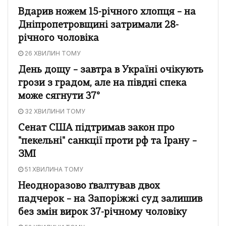
Вдарив ножем 15-річного хлопця – на
Дніпропетровщині затримали 28-
річного чоловіка
26 ХВИЛИН ТОМУ
День дощу – завтра в Україні очікують
грози з градом, але на півдні спека
може сягнути 37°
32 ХВИЛИНИ ТОМУ
Сенат США підтримав закон про
"пекельні" санкції проти рф та Ірану –
ЗМІ
51 ХВИЛИНА ТОМУ
Неодноразово ґвалтував двох
падчерок – на Запоріжжі суд залишив
без змін вирок 37-річному чоловіку