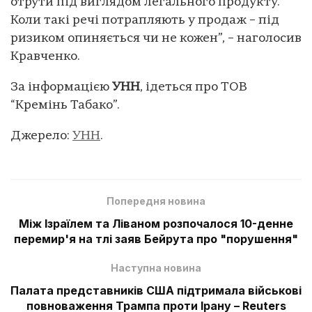
отрути під виглядом легального продукту.
Коли такі речі потрапляють у продаж – під
ризиком опиняється чи не кожен”, – наголосив
Кравченко.
За інформацією
УНН
, ідеться про ТОВ
“Кремінь Табако”.
Джерело:
УНН
.
Попередня новина
Між Ізраїлем та Ліваном розпочалося 10-денне
перемир'я на тлі заяв Бейрута про "порушення"
Наступна новина
Палата представників США підтримала військові
повноваження Трампа проти Ірану – Reuters