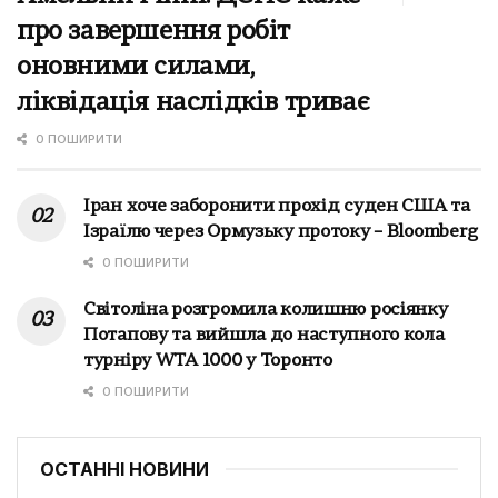
про завершення робіт
оновними силами,
ліквідація наслідків триває
0 ПОШИРИТИ
Іран хоче заборонити прохід суден США та
Ізраїлю через Ормузьку протоку – Bloomberg
0 ПОШИРИТИ
Світоліна розгромила колишню росіянку
Потапову та вийшла до наступного кола
турніру WTA 1000 у Торонто
0 ПОШИРИТИ
ОСТАННІ НОВИНИ