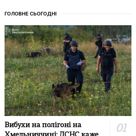
ГОЛОВНЕ СЬОГОДНІ
Вибухи на полігоні на
Хмельниччині: ДСНС каже