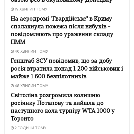
базою фсб в окупованому Донецьку
19 ХВИЛИН ТОМУ
На аеродромі "Гвардійське" в Криму
спалахнула пожежа після вибухів –
повідомляють про ураження складу
ПММ
40 ХВИЛИН ТОМУ
Генштаб ЗСУ повідомив, що за добу
росія втратила понад 1 200 військових і
майже 1 600 безпілотників
48 ХВИЛИН ТОМУ
Світоліна розгромила колишню
росіянку Потапову та вийшла до
наступного кола турніру WTA 1000 у
Торонто
2 ГОДИНИ ТОМУ