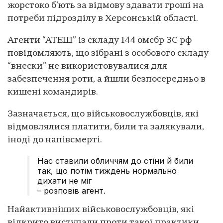
жорстоко бʼють за відмову здавати гроші на
потреби підрозділу в Херсонській області.
Агенти “АТЕШ” із складу 144 омсбр ЗС рф
повідомляють, що зібрані з особового складу
“внески” не використовувалися для
забезпечення роти, а йшли безпосередньо в
кишені командирів.
Зазначається, що військовослужбовців, які
відмовлялися платити, били та залякували,
іноді до напівсмерті.
Нас ставили обличчям до стіни й били
так, що потім тиждень нормально
дихати не міг
– розповів агент.
Найактивніших військовослужбовців, які
відкрито виступали проти такої практики,