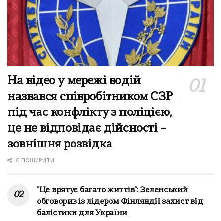
На відео у мережі водій
назвався співробітником СЗР
під час конфлікту з поліцією,
це не відповідає дійсності –
зовнішня розвідка
0 ПОШИРИТИ
"Це врятує багато життів": Зеленський
обговорив із лідером Фінляндії захист від
балістики для України