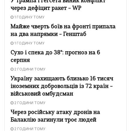
У Трампа і Гегсета виник конфлікт
через дефіцит ракет – WP
1 ГОДИНУ ТОМУ
Майже чверть боїв на фронті припала
на два напрямки – Генштаб
1 ГОДИНУ ТОМУ
Сухо і спека до 38°: прогноз на 6
серпня
2 ГОДИНИ ТОМУ
Україну захищають близько 16 тисяч
іноземних добровольців із 72 країн –
військовий омбудсман
2 ГОДИНИ ТОМУ
Через російську атаку дронів на
Балаклію загинули троє людей
2 ГОДИНИ ТОМУ