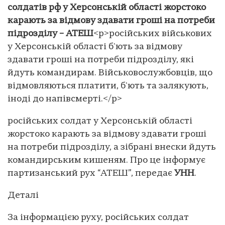
солдатів рф у Херсонській області жорстоко
карають за відмову здавати гроші на потреби
підрозділу – АТЕШ
<p>російських військових
у Херсонській області б'ють за відмову
здавати гроші на потреби підрозділу, які
йдуть командирам. Військовослужбовців, що
відмовляються платити, б'ють та залякують,
іноді до напівсмерті.</p>
російських солдат у Херсонській області
жорстоко карають за відмову здавати гроші
на потреби підрозділу, а зібрані внески йдуть
командирським кишеням. Про це інформує
партизанський рух “АТЕШ”, передає
УНН
.
Деталі
За інформацією руху, російських солдат