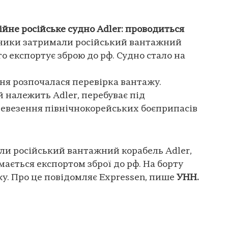
йне російське судно Adler: проводиться
ники затримали російський вантажний
го експортує зброю до рф. Судно стало на
удня розпочалася перевірка вантажу.
й належить Adler, перебуває під
ревезення північнокорейських боєприпасів
и російський вантажний корабель Adler,
ається експортом зброї до рф. На борту
у. Про це повідомляє Еxpressen, пише
УНН.