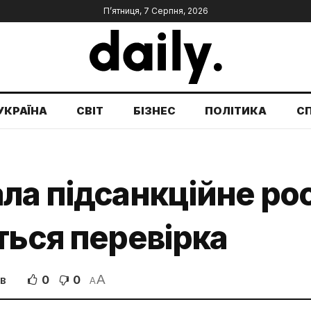
П’ятниця, 7 Серпня, 2026
УКРАЇНА
СВІТ
БІЗНЕС
ПОЛІТИКА
С
ла підсанкційне ро
ться перевірка
A
0
0
ІВ
A