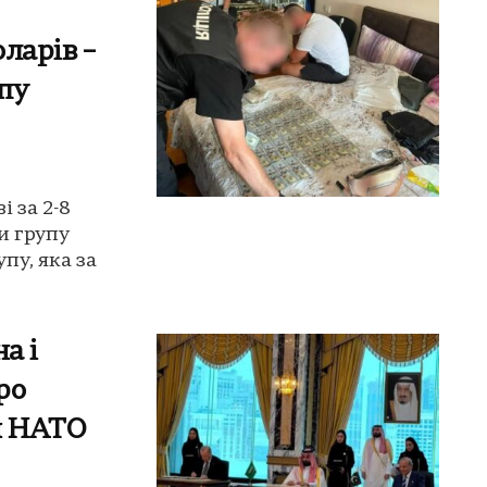
оларів –
пу
 за 2-8
и групу
пу, яка за
а і
ро
м НАТО