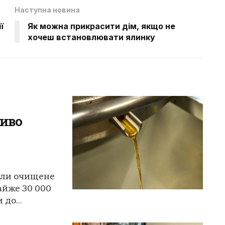
Наступна новина
ї
Як можна прикрасити дім, якщо не
хочеш встановлювати ялинку
иво
жили очищене
айже 30 000
до...