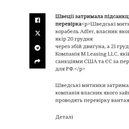
Швеції затримала підсанкці
перевірка
<p>Шведські мит
корабель Adler, власник яко
якір 20 грудня
через збій двигуна, а 21 гр
Компанія M Leasing LLC, які
санкціями США та ЄС за пе
для РФ.</p>
Шведські митники затримал
компанія-власник якого займ
проводять перевірку вантаж
Деталі