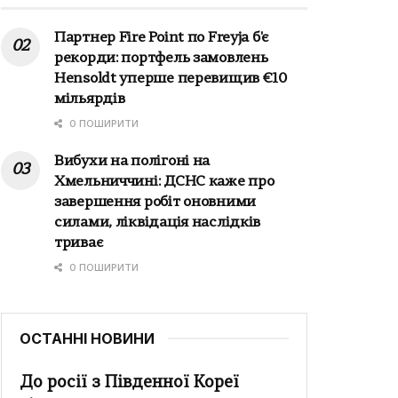
Партнер Fire Point по Freyja б'є
рекорди: портфель замовлень
Hensoldt уперше перевищив €10
мільярдів
0 ПОШИРИТИ
Вибухи на полігоні на
Хмельниччині: ДСНС каже про
завершення робіт оновними
силами, ліквідація наслідків
триває
0 ПОШИРИТИ
ОСТАННІ НОВИНИ
До росії з Південної Кореї