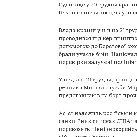
Судно ще у 20 грудня вранці
Геганеса після того, як у ньо
Влада країни у ніч на 21 гр
проводився під керівництво
допомогою до Берегової охо
брали участь бійці Націона
перевірки залучені поліція 
У неділю, 21 грудня, вранці
речника Митної служби Мар
представників на борт прой
Adler належить російській к
санкційних списках США та Є
перевозять північнокорейсь