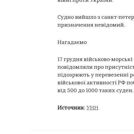
війні проти України.
Судно вийшло з санкт-петер
призначення невідомий.
Нагадаємо
17 грудня військово-морськ
повідомляли про присутніст
підозрюють у перевезенні р
військової активності РФ п
від 500 до 1000 таких суден.
Источник
:
УНН