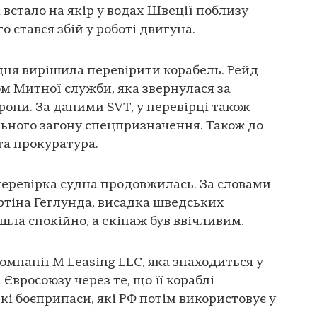
 встало на якір у водах Швеції поблизу
го стався збій у роботі двигуна.
удня вирішила перевірити корабель. Рейд
м Митної служби, яка звернулася за
рони. За даними SVT, у перевірці також
льного загону спецпризначення. Також до
та прокуратура.
 перевірка судна продовжилась. За словами
тіна Геглунда, висадка шведських
шла спокійно, а екіпаж був ввічливим.
омпанії M Leasing LLC, яка знаходиться у
вросоюзу через те, що її кораблі
кі боєприпаси, які РФ потім використовує у