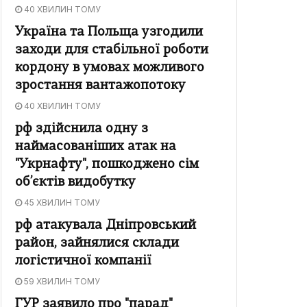
40 ХВИЛИН ТОМУ
Україна та Польща узгодили
заходи для стабільної роботи
кордону в умовах можливого
зростання вантажопотоку
40 ХВИЛИН ТОМУ
рф здійснила одну з
наймасованіших атак на
"Укрнафту", пошкоджено сім
об’єктів видобутку
45 ХВИЛИН ТОМУ
рф атакувала Дніпровський
район, зайнялися склади
логістичної компанії
59 ХВИЛИН ТОМУ
ГУР заявило про "парад"