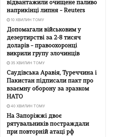
відвантажили очищене паливо
наприкінці липня – Reuters
10 ХВИЛИН ТОМУ
Допомагали військовим у
дезертирстві за 2-8 тисяч
доларів – правоохоронці
викрили групу злочинців
35 ХВИЛИН ТОМУ
Саудівська Аравія, Туреччина і
Пакистан підписали пакт про
взаємну оборону за зразком
НАТО
40 ХВИЛИН ТОМУ
На Запоріжжі двоє
рятувальників постраждали
при повторній атаці рф