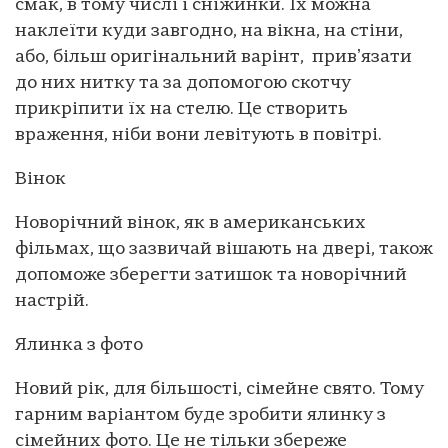
смак, в тому числі і сніжинки. Їх можна
наклеїти куди завгодно, на вікна, на стіни,
або, більш оригінальний варінт, привʼязати
до них нитку та за допомогою скотчу
прикріпити їх на стелю. Це створить
враження, ніби вони левітують в повітрі.
Вінок
Новорічний вінок, як в американських
фільмах, що зазвичай вішають на двері, також
допоможе зберегти затишок та новорічний
настрій.
Ялинка з фото
Новий рік, для більшості, сімейне свято. Тому
гарним варіантом буде зробити ялинку з
сімейних фото. Це не тільки збереже