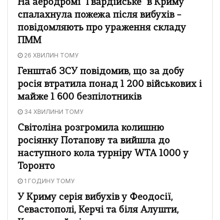
На аеродромі "Гвардійське" в Криму
спалахнула пожежа після вибухів –
повідомляють про ураження складу
ПММ
26 ХВИЛИН ТОМУ
Генштаб ЗСУ повідомив, що за добу
росія втратила понад 1 200 військових і
майже 1 600 безпілотників
34 ХВИЛИНИ ТОМУ
Світоліна розгромила колишню
росіянку Потапову та вийшла до
наступного кола турніру WTA 1000 у
Торонто
1 ГОДИНУ ТОМУ
У Криму серія вибухів у Феодосії,
Севастополі, Керчі та біля Алушти,