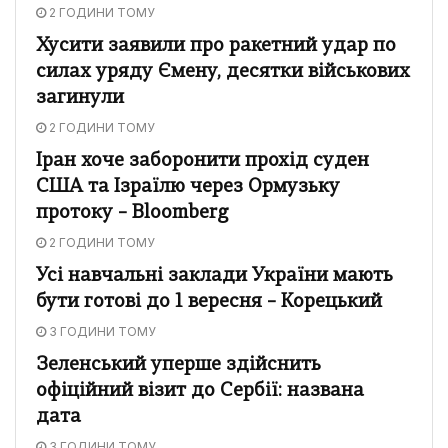
2 ГОДИНИ ТОМУ
Хусити заявили про ракетний удар по
силах уряду Ємену, десятки військових
загинули
2 ГОДИНИ ТОМУ
Іран хоче заборонити прохід суден
США та Ізраїлю через Ормузьку
протоку – Bloomberg
2 ГОДИНИ ТОМУ
Усі навчальні заклади України мають
бути готові до 1 вересня – Корецький
3 ГОДИНИ ТОМУ
Зеленський уперше здійснить
офіційний візит до Сербії: названа
дата
3 ГОДИНИ ТОМУ