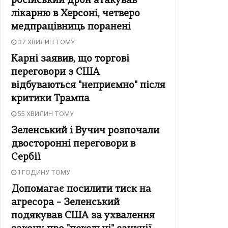
російський дрон атакував
лікарню в Херсоні, четверо
медпрацівниць поранені
37 ХВИЛИН ТОМУ
Карні заявив, що торгові
переговори з США
відбуваються "неприємно" після
критики Трампа
55 ХВИЛИН ТОМУ
Зеленський і Вучич розпочали
двосторонні переговори в
Сербії
1 ГОДИНУ ТОМУ
Допомагає посилити тиск на
агресора – Зеленський
подякував США за ухвалення