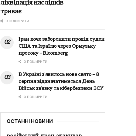
ліквідація наслідків
триває
0 ПОШИРИТИ
Іран хоче заборонити прохід суден
США та Ізраїлю через Ормузьку
протоку – Bloomberg
0 ПОШИРИТИ
В Україні з'явилось нове свято – 8
серпня відзначатиметься День
Військ зв'язку та кібербезпеки ЗСУ
0 ПОШИРИТИ
ОСТАННІ НОВИНИ