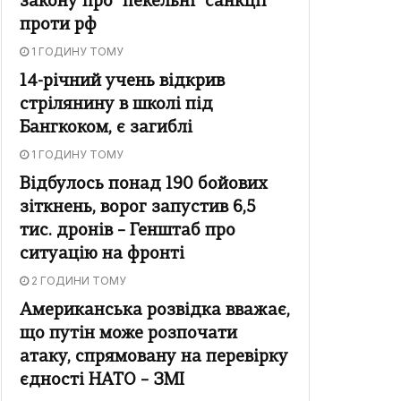
закону про "пекельні" санкції
проти рф
1 ГОДИНУ ТОМУ
14-річний учень відкрив
стрілянину в школі під
Бангкоком, є загиблі
1 ГОДИНУ ТОМУ
Відбулось понад 190 бойових
зіткнень, ворог запустив 6,5
тис. дронів – Генштаб про
ситуацію на фронті
2 ГОДИНИ ТОМУ
Американська розвідка вважає,
що путін може розпочати
атаку, спрямовану на перевірку
єдності НАТО – ЗМІ