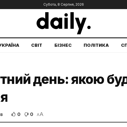
Субота, 8 Серпня, 2026
УКРАЇНА
СВІТ
БІЗНЕС
ПОЛІТИКА
С
тний день: якою буд
ня
A
0
0
ІВ
A