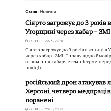
Схожі
Новини
Сіярто загрожує до 3 років в
Угорщині через хабар – ЗМІ
7 СЕРПНЯ, 2026 / 23:28
Сіярто загрожує до 3 років в'язниці в
через хабар - ЗМІ. Справу щодо ймові
отримання хабаря ексміністром пере
поліції...
російський дрон атакував л
Херсоні, четверо медпраці
поранені
7 СЕРПНЯ, 2026 / 23:23