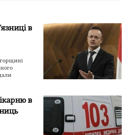
'язниці в
 Угорщині
рного
дали
ікарню в
вниць