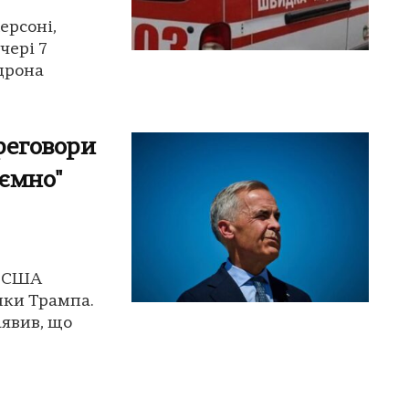
ерсоні,
чері 7
 дрона
ереговори
ємно"
з США
ики Трампа.
аявив, що