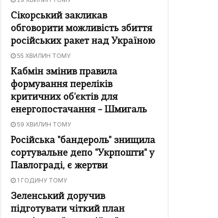
Сікорський закликав
обговорити можливість збиття
російських ракет над Україною
55 ХВИЛИН ТОМУ
Кабмін змінив правила
формування переліків
критичних об'єктів для
енергопостачання – Шмигаль
59 ХВИЛИН ТОМУ
Російська "бандероль" знищила
сортувальне депо "Укрпошти" у
Павлограді, є жертви
1 ГОДИНУ ТОМУ
Зеленський доручив
підготувати чіткий план