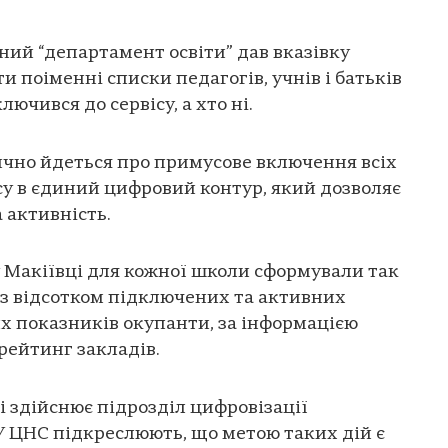
ний “департамент освіти” дав вказівку
 поіменні списки педагогів, учнів і батьків
лючився до сервісу, а хто ні.
ично йдеться про примусове включення всіх
су в єдиний цифровий контур, який дозволяє
 активність.
 Макіївці для кожної школи сформували так
із відсотком підключених та активних
их показників окупанти, за інформацією
рейтинг закладів.
і здійснює підрозділ цифровізації
 У ЦНС підкреслюють, що метою таких дій є