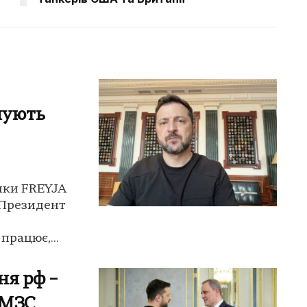
нують
ики FREYJA
 Президент
рацює,...
ня рф –
 МЗС