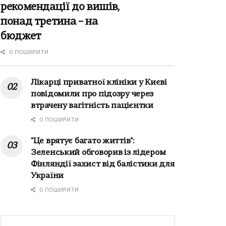
рекомендації до вишів,
понад третина – на
бюджет
0 ПОШИРИТИ
Лікарці приватної клініки у Києві
повідомили про підозру через
втрачену вагітність пацієнтки
0 ПОШИРИТИ
"Це врятує багато життів":
Зеленський обговорив із лідером
Фінляндії захист від балістики для
України
0 ПОШИРИТИ