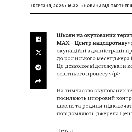
1 БЕРЕЗНЯ, 2026 / 16:32
в
НОВИНИ ВІД ПАРТНЕРІ
Школи на окупованих тери
MAX – Центр нацспротиву
<
окупаційні адміністрації 
до російського месенджера
Це дозволяє відстежувати ко
освітнього процесу.</p>
На тимчасово окупованих те
посилюють цифровий контр
школи та родини підключат
повідомляють джерела Цент
Деталі