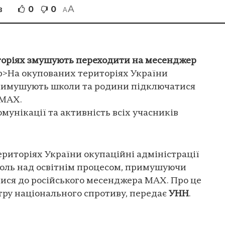
A
0
0
В
A
торіях змушують переходити на месенджер
p>На окупованих територіях України
примушують школи та родини підключатися
 MAX.
мунікації та активність всіх учасників
риторіях України окупаційні адміністрації
оль над освітнім процесом, примушуючи
ися до російського месенджера MAX. Про це
ру національного спротиву, передає
УНН
.