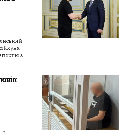
ленський
жейхуна
вперше з
ловік