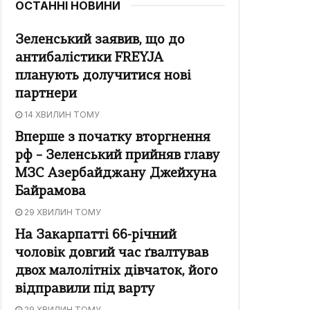
ОСТАННІ НОВИНИ
Зеленський заявив, що до
антибалістики FREYJA
планують долучитися нові
партнери
14 ХВИЛИН ТОМУ
Вперше з початку вторгнення
рф – Зеленський прийняв главу
МЗС Азербайджану Джейхуна
Байрамова
29 ХВИЛИН ТОМУ
На Закарпатті 66-річний
чоловік довгий час ґвалтував
двох малолітніх дівчаток, його
відправили під варту
29 ХВИЛИН ТОМУ