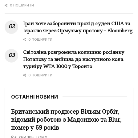
0 ПОШИРИТИ
Іран хоче заборонити прохід суден США та
Ізраїлю через Ормузьку протоку – Bloomberg
0 ПОШИРИТИ
Світоліна розгромила колишню росіянку
Потапову та вийшла до наступного кола
турніру WTA 1000 у Торонто
0 ПОШИРИТИ
ОСТАННІ НОВИНИ
Британський продюсер Вільям Орбіт,
відомий роботою з Мадонною та Blur,
помер у 69 років
6 ХВИЛИН ТОМУ