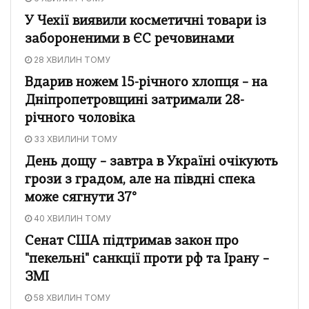
У Чехії виявили косметичні товари із
забороненими в ЄС речовинами
28 ХВИЛИН ТОМУ
Вдарив ножем 15-річного хлопця – на
Дніпропетровщині затримали 28-
річного чоловіка
33 ХВИЛИНИ ТОМУ
День дощу – завтра в Україні очікують
грози з градом, але на півдні спека
може сягнути 37°
40 ХВИЛИН ТОМУ
Сенат США підтримав закон про
"пекельні" санкції проти рф та Ірану –
ЗМІ
58 ХВИЛИН ТОМУ