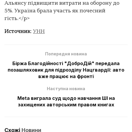
Альянсу підвищити витрати на оборону до
5%. Україна брала участь як почесний
гість.</p>
Источник
:
УНН
Попередня новина
Біржа Благодійності "ДоброДій" передала
позашляховик для підрозділу Нацгвардії: авто
вже працює на фронті
Наступна новина
Meta виграла суд щодо навчання ШІ на
захищених авторським правом книгах
Схожі
Новини