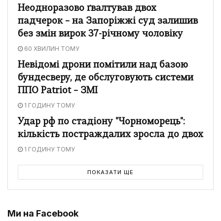
Неодноразово ґвалтував двох
падчерок – на Запоріжжі суд залишив
без змін вирок 37-річному чоловіку
60 ХВИЛИН ТОМУ
Невідомі дрони помітили над базою
бундесверу, де обслуговують системи
ППО Patriot – ЗМІ
1 ГОДИНУ ТОМУ
Удар рф по стадіону "Чорноморець":
кількість постраждалих зросла до двох
1 ГОДИНУ ТОМУ
ПОКАЗАТИ ЩЕ
Ми на Facebook