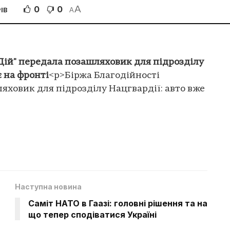
A
0
0
ІВ
A
Дій" передала позашляховик для підрозділу
є на фронті
<p>Біржа Благодійності
яховик для підрозділу Нацгвардії: авто вже
Наступна новина
Саміт НАТО в Гаазі: головні рішення та на
що тепер сподіватися Україні