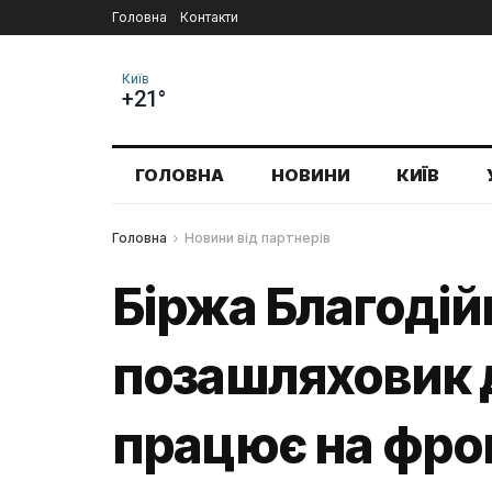
Головна
Контакти
Київ
+21°
ГОЛОВНА
НОВИНИ
КИЇВ
Головна
Новини від партнерів
Біржа Благоді
позашляховик д
працює на фро