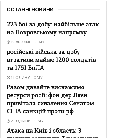
ОСТАННІ НОВИНИ
223 бої за добу: найбільше атак
на Покровському напрямку
18 ХВИЛИН ТОМУ
російські війська за добу
втратили майже 1200 солдатів
та 1751 БпЛА
1 ГОДИНУ ТОМУ
Разом давайте виснажимо
ресурси росії: фон дер Ляєн
привітала схвалення Сенатом
США санкцій проти рф
2 ГОДИНИ ТОМУ
Атака на Київ і область: 3