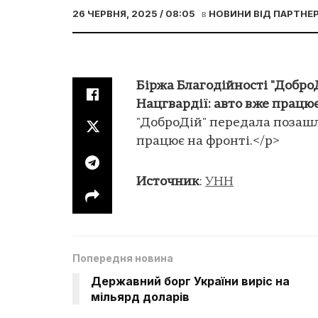
26 ЧЕРВНЯ, 2025 / 08:05
в
НОВИНИ ВІД ПАРТНЕР
Біржа Благодійності "Добро
Нацгвардії: авто вже працю
"ДоброДій" передала позашл
працює на фронті.</p>
Источник
:
УНН
Попередня новина
Державний борг України виріс на
мільярд доларів