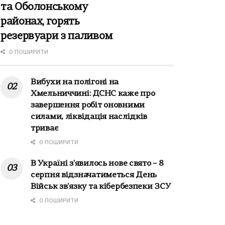
та Оболонському
районах, горять
резервуари з паливом
0 ПОШИРИТИ
Вибухи на полігоні на
Хмельниччині: ДСНС каже про
завершення робіт оновними
силами, ліквідація наслідків
триває
0 ПОШИРИТИ
В Україні з'явилось нове свято – 8
серпня відзначатиметься День
Військ зв'язку та кібербезпеки ЗСУ
0 ПОШИРИТИ