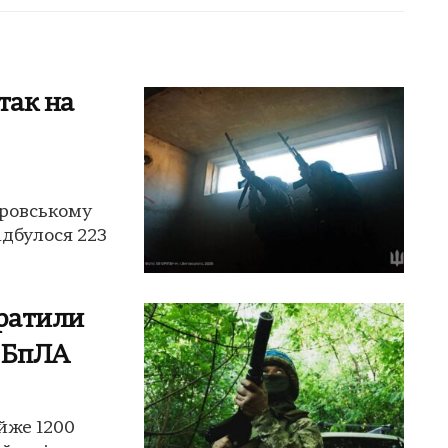
так на
кровському
ідбулося 223
тратили
1 БпЛА
айже 1200