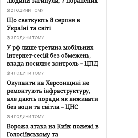
людини загинули, 7 поранених
2 ГОДИНИ ТОМУ
Що святкують 8 серпня в
Україні та світі
3 ГОДИНИ ТОМУ
У рф лише третина мобільних
інтернет-сесій без обмежень,
влада посилює контроль – ЦПД
4 ГОДИНИ ТОМУ
Окупанти на Херсонщині не
ремонтують інфраструктуру,
але дають поради як виживати
без води та світла – ЦНС
4 ГОДИНИ ТОМУ
Ворожа атака на Київ: пожежі в
Голосіївському та