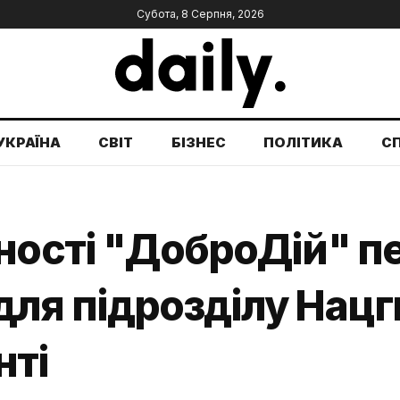
Субота, 8 Серпня, 2026
УКРАЇНА
СВІТ
БІЗНЕС
ПОЛІТИКА
С
йності "ДоброДій" п
ля підрозділу Нацгв
нті