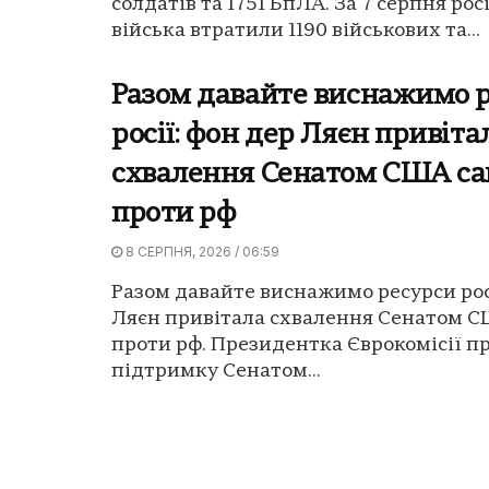
солдатів та 1751 БпЛА. За 7 серпня рос
війська втратили 1190 військових та...
Разом давайте виснажимо 
росії: фон дер Ляєн привіта
схвалення Сенатом США са
проти рф
8 СЕРПНЯ, 2026 / 06:59
Разом давайте виснажимо ресурси рос
Ляєн привітала схвалення Сенатом С
проти рф. Президентка Єврокомісії п
підтримку Сенатом...