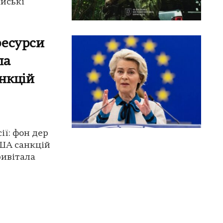
ійські
ресурси
ла
нкцій
ії: фон дер
ША санкцій
ривітала