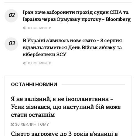
Іран хоче заборонити прохід суден США та
Ізраїлю через Ормузьку протоку – Bloomberg
0 ПОШИРИТИ
В Україні з'явилось нове свято – 8 серпня
відзначатиметься День Військ зв'язку та
кібербезпеки ЗСУ
0 ПОШИРИТИ
ОСТАННІ НОВИНИ
Я не залізний, я не інопланетянин –
Усик зізнався, що наступний бій може
стати останнім
36 ХВИЛИН ТОМУ
Сіярто загрожує до 3 років в'язниці в