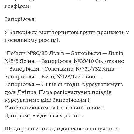
графіком.
Запоріжжя
У Запоріжжі моніторингові групи працюють у
посиленому режимі.
“Поїзди №86/85 Львів — Запоріжжя — Львів,
№5/6 Ясіня — Запоріжжя, №39/40 Солотвино
—Запоріжжя – Солотвино, №731/732 Київ —
Запоріжжя — Київ, №128/127 Львів —
Запоріжжя — Львів сьогодні курсуватимуть
до/з Дніпра. Пара регіональних поїздів
курсуватиме між Запоріжжям і
Синельниковим та Синельниковим і
Дніпром”, – йдеться у дописі.
Щодо решти поїздів далекого сполучення