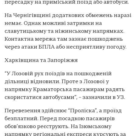
пересадку на приміський поїзд або автобуси.
На Чернігівщині додаткових обмежень наразі
немає. Однак можливі затримки на
славутицькому та ніжинському напрямках.
Контактна мережа там зазнає пошкоджень
через атаки БПЛА або несприятливу погоду.
Харківщина та Запоріжжя
“У Лозовій рух поїздів на пошкодженій
дільниці відновили. Проте з Лозової у
напрямку Краматорська пасажирам радять
скористатися автобусами”, – зазначили в УЗ.
Перевезення здійснює “Проліска”, а проїзд
безплатний. Перед посадкою пасажирів
обов’язково реєструють. На Ізюмському
напрямку регіональні експреси курсують за