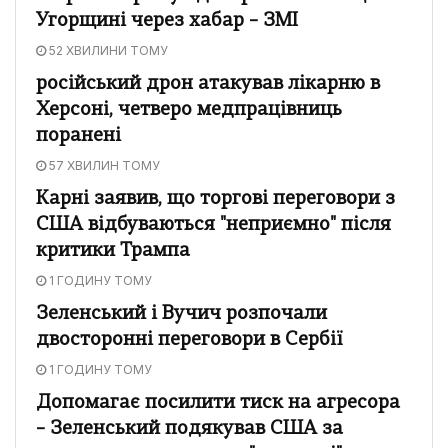
Угорщині через хабар – ЗМІ
52 ХВИЛИНИ ТОМУ
російський дрон атакував лікарню в
Херсоні, четверо медпрацівниць
поранені
57 ХВИЛИН ТОМУ
Карні заявив, що торгові переговори з
США відбуваються "неприємно" після
критики Трампа
1 ГОДИНУ ТОМУ
Зеленський і Вучич розпочали
двосторонні переговори в Сербії
1 ГОДИНУ ТОМУ
Допомагає посилити тиск на агресора
– Зеленський подякував США за