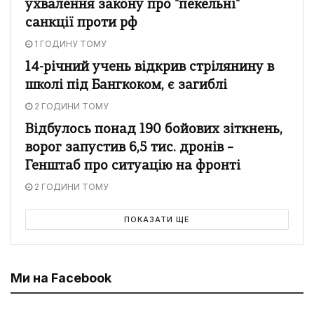
ухвалення закону про "пекельні"
санкції проти рф
1 ГОДИНУ ТОМУ
14-річний учень відкрив стрілянину в
школі під Бангкоком, є загиблі
2 ГОДИНИ ТОМУ
Відбулось понад 190 бойових зіткнень,
ворог запустив 6,5 тис. дронів –
Генштаб про ситуацію на фронті
2 ГОДИНИ ТОМУ
ПОКАЗАТИ ЩЕ
Ми на Facebook