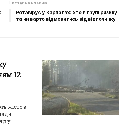
Наступна новина
ф
Ротавірус у Карпатах: хто в групі ризику
та чи варто відмовитись від відпочинку
жу
ням 12
ть місто з
нади
нд у