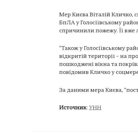
Мер Києва Віталій Кличко, с
БпЛА у Голосіївському район
спричинили пожежу. Її вже л
“Також у Голосіївському ра
відкритій території – на п
пошкоджені вікна та покрівл
повідомив Кличко у соцмер
За даними мера Києва, “пос
Источник
:
УНН