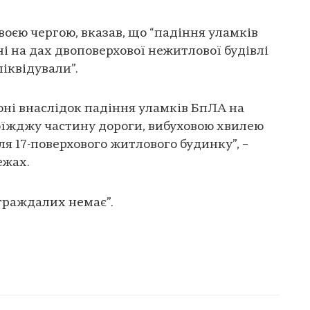
воєю чергою, вказав, що “падіння уламків
і на дах двоповерхової нежитлової будівлі
іквідували”.
йоні внаслідок падіння уламків БпЛА на
роїжджу частину дороги, вибуховою хвилею
я 17-поверхового житлового будинку”, –
ежах.
траждалих немає”.