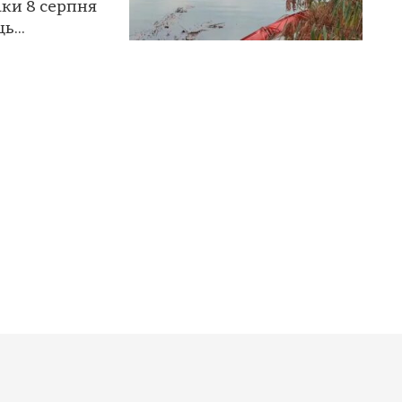
аки 8 серпня
ь...