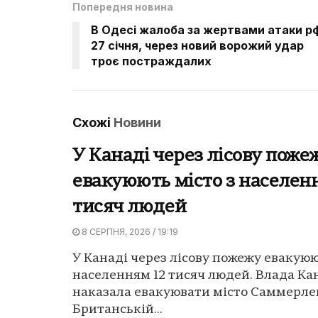
Попередня новина
В Одесі жалоба за жертвами атаки р
27 січня, через новий ворожий удар
троє постраждалих
Схожі
Новини
У Канаді через лісову поже
евакуюють місто з населен
тисяч людей
8 СЕРПНЯ, 2026 / 19:19
У Канаді через лісову пожежу евакуюю
населенням 12 тисяч людей. Влада Ка
наказала евакуювати місто Саммерле
Британській...