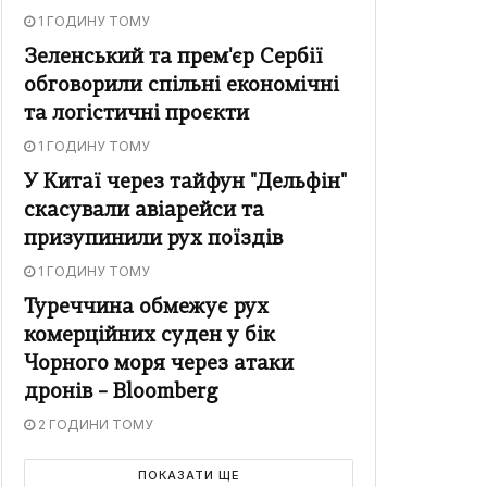
1 ГОДИНУ ТОМУ
Зеленський та прем'єр Сербії
обговорили спільні економічні
та логістичні проєкти
1 ГОДИНУ ТОМУ
У Китаї через тайфун "Дельфін"
скасували авіарейси та
призупинили рух поїздів
1 ГОДИНУ ТОМУ
Туреччина обмежує рух
комерційних суден у бік
Чорного моря через атаки
дронів – Bloomberg
2 ГОДИНИ ТОМУ
ПОКАЗАТИ ЩЕ