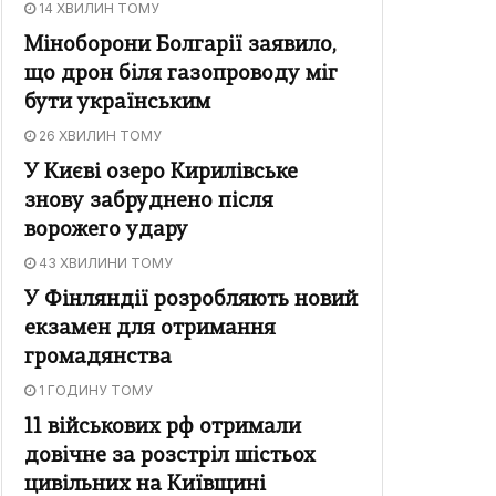
14 ХВИЛИН ТОМУ
Міноборони Болгарії заявило,
що дрон біля газопроводу міг
бути українським
26 ХВИЛИН ТОМУ
У Києві озеро Кирилівське
знову забруднено після
ворожего удару
43 ХВИЛИНИ ТОМУ
У Фінляндії розробляють новий
екзамен для отримання
громадянства
1 ГОДИНУ ТОМУ
11 військових рф отримали
довічне за розстріл шістьох
цивільних на Київщині