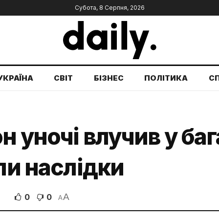
Субота, 8 Серпня, 2026
УКРАЇНА
СВІТ
БІЗНЕС
ПОЛІТИКА
С
н уночі влучив у ба
ли наслідки
A
0
0
A