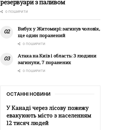
резервуари з паливом
0 ПОШИРИТИ
Вибух у Житомирі: загинув чоловік,
ще один поранений
0 ПОШИРИТИ
Атака на Київ і область: 3 людини
загинули, 7 поранених
0 ПОШИРИТИ
ОСТАННІ НОВИНИ
У Канаді через лісову пожежу
евакуюють місто з населенням
12 тисяч людей