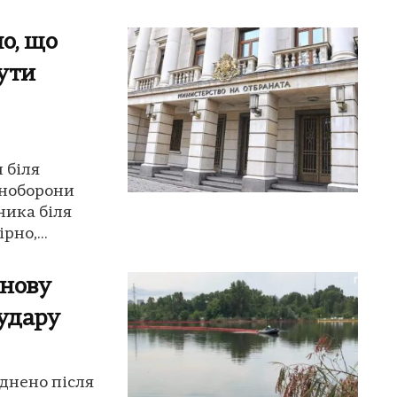
о, що
бути
 біля
іноборони
ника біля
но,...
знову
 удару
уднено після