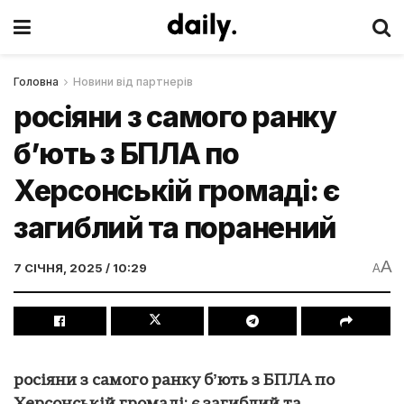
Головна
Новини від партнерів
росіяни з самого ранку
бʼють з БПЛА по
Херсонській громаді: є
загиблий та поранений
A
7 СІЧНЯ, 2025 / 10:29
A
росіяни з самого ранку бʼють з БПЛА по