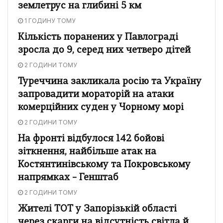
землетрус на глибині 5 км
1 ГОДИНУ ТОМУ
Кількість поранених у Павлограді
зросла до 9, серед них четверо дітей
2 ГОДИНИ ТОМУ
Туреччина закликала росію та Україну
запровадити мораторій на атаки
комерційних суден у Чорному морі
2 ГОДИНИ ТОМУ
На фронті відбулося 142 бойові
зіткнення, найбільше атак на
Костянтинівському та Покровському
напрямках – Генштаб
2 ГОДИНИ ТОМУ
Жителі ТОТ у Запорізькій області
через скарги на відсутність світла й