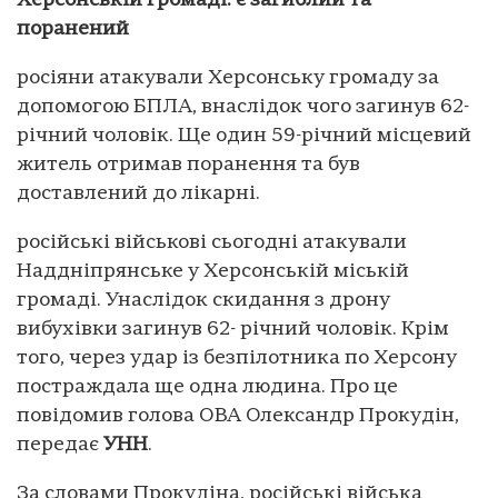
Херсонській громаді: є загиблий та
поранений
росіяни атакували Херсонську громаду за
допомогою БПЛА, внаслідок чого загинув 62-
річний чоловік. Ще один 59-річний місцевий
житель отримав поранення та був
доставлений до лікарні.
російські військові сьогодні атакували
Наддніпрянське у Херсонській міській
громаді. Унаслідок скидання з дрону
вибухівки загинув 62- річний чоловік. Крім
того, через удар із безпілотника по Херсону
постраждала ще одна людина. Про це
повідомив голова ОВА Олександр Прокудін,
передає
УНН
.
За словами Прокудіна, російські війська