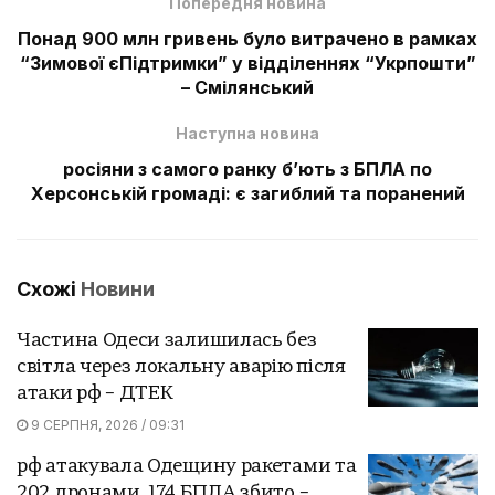
Попередня новина
Понад 900 млн гривень було витрачено в рамках
“Зимової єПідтримки” у відділеннях “Укрпошти”
– Смілянський
Наступна новина
росіяни з самого ранку бʼють з БПЛА по
Херсонській громаді: є загиблий та поранений
Схожі
Новини
Частина Одеси залишилась без
світла через локальну аварію після
атаки рф – ДТЕК
9 СЕРПНЯ, 2026 / 09:31
рф атакувала Одещину ракетами та
202 дронами, 174 БПЛА збито –