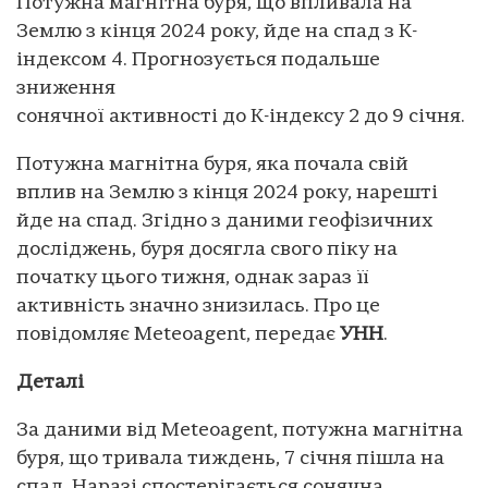
Потужна магнітна буря, що впливала на
Землю з кінця 2024 року, йде на спад з К-
індексом 4. Прогнозується подальше
зниження
сонячної активності до К-індексу 2 до 9 січня.
Потужна магнітна буря, яка почала свій
вплив на Землю з кінця 2024 року, нарешті
йде на спад. Згідно з даними геофізичних
досліджень, буря досягла свого піку на
початку цього тижня, однак зараз її
активність значно знизилась. Про це
повідомляє Meteoagent, передає
УНН
.
Деталі
За даними від Meteoagent, потужна магнітна
буря, що тривала тиждень, 7 січня пішла на
спад. Наразі спостерігається сонячна