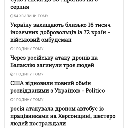
Сухо і спека до 38°: прогноз на 6
серпня
54 ХВИЛИНИ ТОМУ
Україну захищають близько 16 тисяч
іноземних добровольців із 72 країн –
військовий омбудсман
1 ГОДИНУ ТОМУ
Через російську атаку дронів на
Балаклію загинули троє людей
1 ГОДИНУ ТОМУ
США відновили повний обмін
розвідданими з Україною – Politico
1 ГОДИНУ ТОМУ
росія атакувала дроном автобус із
працівниками на Херсонщині, шестеро
людей постраждали