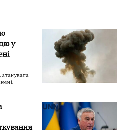
по
ицю у
ені
, атакувала
анені.
а
ткування