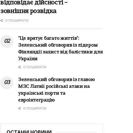
відповідає дійсності –
зовнішня розвідка
0 ПОШИРИТИ
"Це врятує багато життів":
Зеленський обговорив із лідером
Фінляндії захист від балістики для
України
0 ПОШИРИТИ
Зеленський обговорив із главою
МЗС Латвії російські атаки на
українські порти та
євроінтеграцію
0 ПОШИРИТИ
ОСТАННІ НОВИНИ