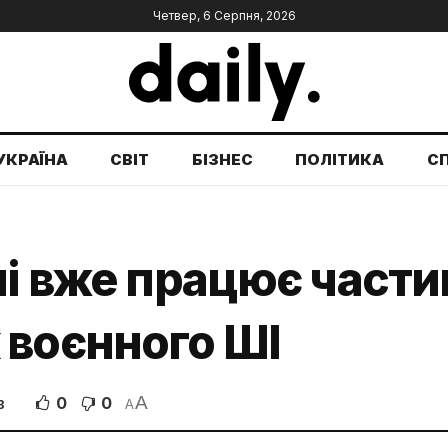
Четвер, 6 Серпня, 2026
УКРАЇНА
СВІТ
БІЗНЕС
ПОЛІТИКА
С
ні вже працює части
 воєнного ШІ
A
0
0
В
A