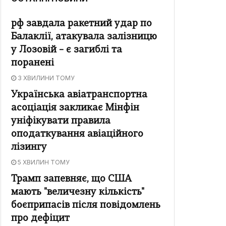
рф завдала ракетний удар по
Балаклії, атакувала залізницю
у Лозовій – є загиблі та
поранені
3 ХВИЛИНИ ТОМУ
Українська авіатранспортна
асоціація закликає Мінфін
уніфікувати правила
оподаткування авіаційного
лізингу
5 ХВИЛИН ТОМУ
Трамп запевняє, що США
мають "величезну кількість"
боєприпасів після повідомлень
про дефіцит