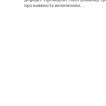
дефіцит. Президент США Дональд Тр
про наявність величезних...