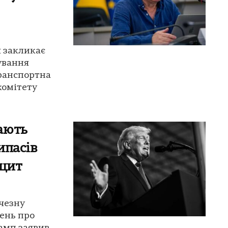
я закликає
ування
транспортна
комітету
ають
ипасів
іцит
чезну
лень про