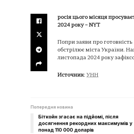
росія цього місяця просув
2024 року – NYT
Попри заяви про готовність 
обстрілює міста України. Н
листопада 2024 року зафіксо
Источник
:
УНН
Попередня новина
Біткойн згасає на підйомі, після
досягнення рекордних максимумів у
понад 110 000 доларів