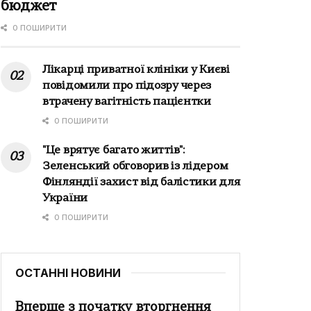
бюджет
0 ПОШИРИТИ
Лікарці приватної клініки у Києві
повідомили про підозру через
втрачену вагітність пацієнтки
0 ПОШИРИТИ
"Це врятує багато життів":
Зеленський обговорив із лідером
Фінляндії захист від балістики для
України
0 ПОШИРИТИ
ОСТАННІ НОВИНИ
Вперше з початку вторгнення