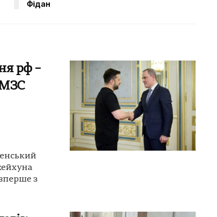
Фідан
ня рф –
 МЗС
ленський
жейхуна
вперше з