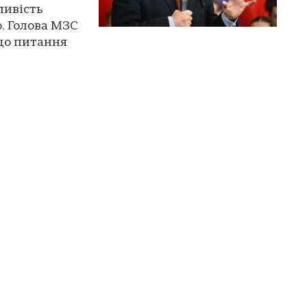
ливість
. Голова МЗС
що питання