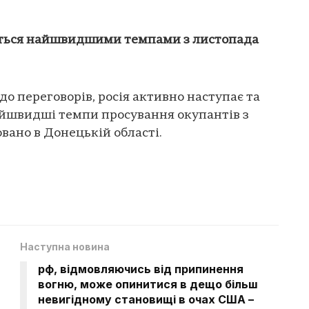
ається найшвидшими темпами з листопада
до переговорів, росія активно наступає та
айшвидші темпи просування окупантів з
вано в Донецькій області.
Наступна новина
рф, відмовляючись від припинення
вогню, може опинитися в дещо більш
невигідному становищі в очах США –