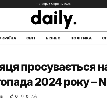
Четвер, 6 Серпня, 2026
УКРАЇНА
СВІТ
БІЗНЕС
ПОЛІТИКА
С
ісяця просувається
опада 2024 року – 
A
0
0
ІВ
A