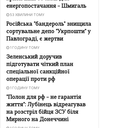
енергопостачання – Шмигаль
53 ХВИЛИНИ ТОМУ
Російська "бандероль" знищила
сортувальне депо "Укрпошти" у
Павлограді, є жертви
1 ГОДИНУ ТОМУ
Зеленський доручив
підготувати чіткий план
спеціальної санкційної
операції проти рф
1 ГОДИНУ ТОМУ
"Полон для рф – не гарантія
життя": Лубінець відреагував
на розстріл бійця ЗСУ біля
Мирного на Донеччині