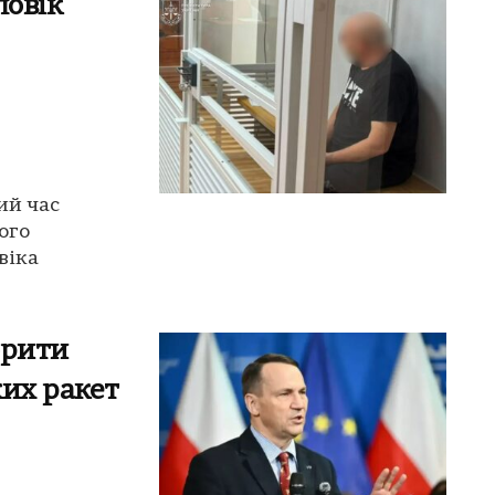
ловік
ий час
ого
віка
орити
ких ракет