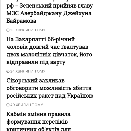
рф – Зеленський прийняв главу
МЗС Азербайджану Джейхуна
Байрамова
23 ХВИЛИНИ ТОМУ
На Закарпатті 66-річний
чоловік довгий час ґвалтував
двох малолітніх дівчаток, його
відправили під варту
24 ХВИЛИНИ ТОМУ
Сікорський закликав
обговорити можливість збиття
російських ракет над Україною
49 ХВИЛИН ТОМУ
Кабмін змінив правила
формування переліків
критичних об'єктів для