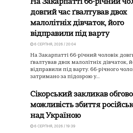
На Закарпатті 66-річний чо
довгий час ґвалтував двох
малолітніх дівчаток, його
відправили під варту
6 СЕРПНЯ, 2026 / 20:04
На Закарпатті 66-річний чоловік довг
ґвалтував двох малолітніх дівчаток, й
відправили під варту. 66-річного чоло
затримано за підозрою у...
Сікорський закликав обгов
можливість збиття російсь
над Україною
6 СЕРПНЯ, 2026 / 19:39