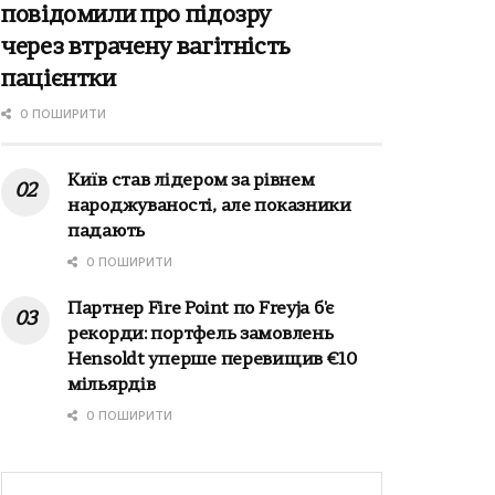
повідомили про підозру
через втрачену вагітність
пацієнтки
0 ПОШИРИТИ
Київ став лідером за рівнем
народжуваності, але показники
падають
0 ПОШИРИТИ
Партнер Fire Point по Freyja б'є
рекорди: портфель замовлень
Hensoldt уперше перевищив €10
мільярдів
0 ПОШИРИТИ