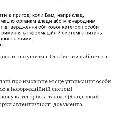
ти в пригоді коли Вам, наприклад,
рмацію органам влади або міжнародним
 підтвердження облікової категорії особи
тримання в інформаційній системі з питань
вополоненими,
і.
остатньо увійти в Особистий кабінет та
дані про ймовірне місце утримання особи
ою в Інформаційній системі
кову категорію, а також QR код, який
ірки автентичності документа.