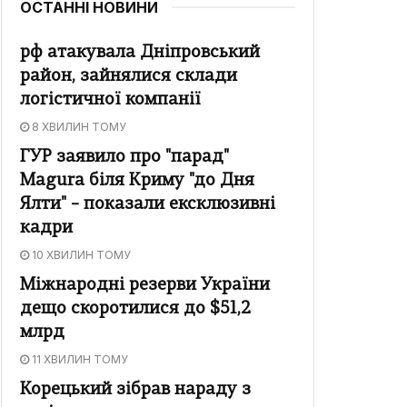
ОСТАННІ НОВИНИ
рф атакувала Дніпровський
район, зайнялися склади
логістичної компанії
8 ХВИЛИН ТОМУ
ГУР заявило про "парад"
Magura біля Криму "до Дня
Ялти" – показали ексклюзивні
кадри
10 ХВИЛИН ТОМУ
Міжнародні резерви України
дещо скоротилися до $51,2
млрд
11 ХВИЛИН ТОМУ
Корецький зібрав нараду з