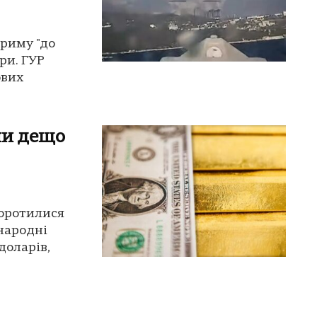
Криму "до
ри. ГУР
ових
ни дещо
оротилися
жнародні
доларів,