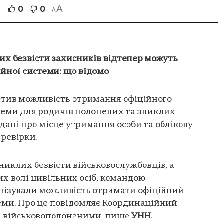
A
0
0
A
их безвісти захисників відтепер можуть
йної системи: що відомо
тив можливість отримання офіційного
теми для родичів полонених та зниклих
дані про місце утримання особи та облікову
еревірки.
никлих безвісти військовослужбовців, а
х волі цивільних осіб, командою
лізували можливість отримати офіційний
еми. Про це повідомляє Координаційний
з військовополоненими, пише
УНН.