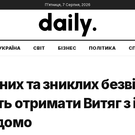
П’ятниця, 7 Серпня, 2026
УКРАЇНА
СВІТ
БІЗНЕС
ПОЛІТИКА
С
их та зниклих безві
ь отримати Витяг з
ідомо