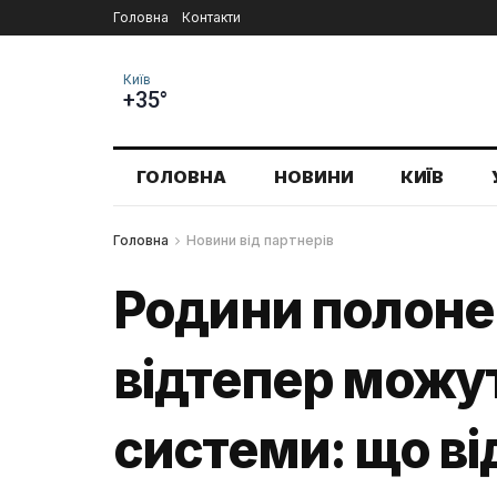
Головна
Контакти
Київ
+35°
ГОЛОВНА
НОВИНИ
КИЇВ
Головна
Новини від партнерів
Родини полонен
відтепер можут
системи: що в