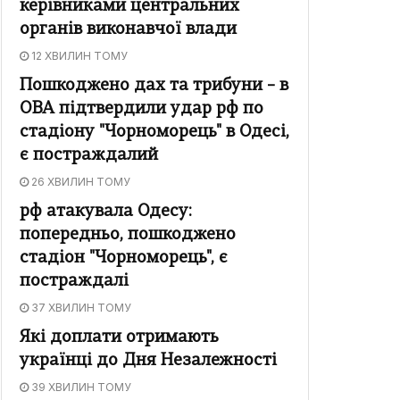
керівниками центральних
органів виконавчої влади
12 ХВИЛИН ТОМУ
Пошкоджено дах та трибуни – в
ОВА підтвердили удар рф по
стадіону "Чорноморець" в Одесі,
є постраждалий
26 ХВИЛИН ТОМУ
рф атакувала Одесу:
попередньо, пошкоджено
стадіон "Чорноморець", є
постраждалі
37 ХВИЛИН ТОМУ
Які доплати отримають
українці до Дня Незалежності
39 ХВИЛИН ТОМУ