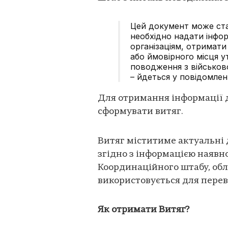
Цей документ може ста
необхідно надати інфо
організаціям, отримати
або ймовірного місця у
поводження з військо
– йдеться у повідомленн
Для отримання інформації д
сформувати витяг.
Витяг міститиме актуальні 
згідно з інформацією наявн
Координаційного штабу, облі
використовується для перев
Як отримати Витяг?