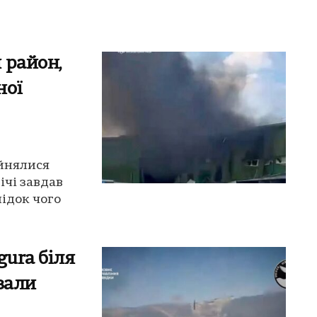
 район,
ної
айнялися
ічі завдав
ідок чого
gura біля
зали