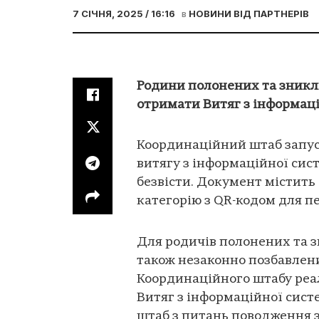
7 СІЧНЯ, 2025 / 16:16
в
НОВИНИ ВІД ПАРТНЕРІВ
Родини полонених та зникл
отримати Витяг з інформаці
Координаційний штаб запус
витягу з інформаційної сис
безвісти. Документ містить 
категорію з QR-кодом для п
Для родичів полонених та з
також незаконно позбавлени
Координаційного штабу реа
Витяг з інформаційної сист
штаб з питань поводження 