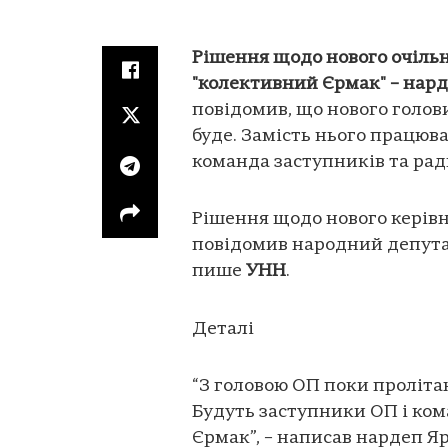
Рішення щодо нового очільн
"колективний Єрмак" – нар
повідомив, що нового голо
буде. Замість нього працюв
команда заступників та рад
Рішення щодо нового керівн
повідомив народний депутат
пише
УНН
.
Деталі
“З головою ОП поки проліта
Будуть заступники ОП і ком
Єрмак”, – написав нардеп Я