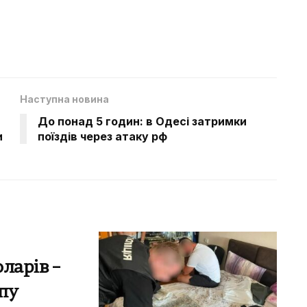
Наступна новина
До понад 5 годин: в Одесі затримки
и
поїздів через атаку рф
оларів –
пу