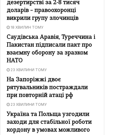
дезертирстві за 2-8 тисяч
доларів – правоохоронці
викрили групу злочинців
18 ХВИЛИН ТОМУ
Саудівська Аравія, Туреччина і
Пакистан підписали пакт про
взаємну оборону за зразком
НАТО
23 ХВИЛИНИ ТОМУ
На Запоріжжі двоє
рятувальників постраждали
при повторній атаці рф
23 ХВИЛИНИ ТОМУ
Україна та Польща узгодили
заходи для стабільної роботи
кордону в умовах можливого