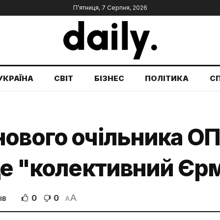
П’ятниця, 7 Серпня, 2026
УКРАЇНА
СВІТ
БІЗНЕС
ПОЛІТИКА
С
ового очільника ОП
де "колективний Єр
A
0
0
ІВ
A