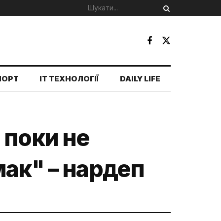
ПОРТ
IT ТЕХНОЛОГІЇ
DAILY LIFE
 поки не
мак" – нардеп