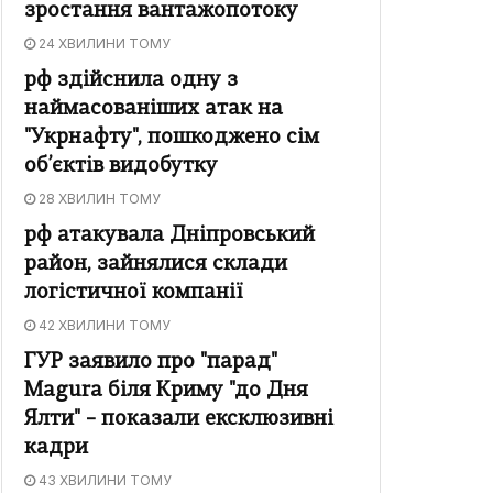
зростання вантажопотоку
24 ХВИЛИНИ ТОМУ
рф здійснила одну з
наймасованіших атак на
"Укрнафту", пошкоджено сім
об’єктів видобутку
28 ХВИЛИН ТОМУ
рф атакувала Дніпровський
район, зайнялися склади
логістичної компанії
42 ХВИЛИНИ ТОМУ
ГУР заявило про "парад"
Magura біля Криму "до Дня
Ялти" – показали ексклюзивні
кадри
43 ХВИЛИНИ ТОМУ