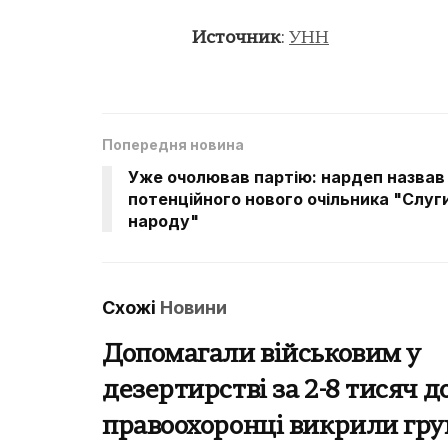
Источник
:
УНН
Попередня новина
Уже очолював партію: нардеп назвав
потенційного нового очільника "Слуг
народу"
Схожі
Новини
Допомагали військовим у
дезертирстві за 2-8 тисяч д
правоохоронці викрили гру