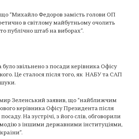
 що “Михайло Федоров замість голови ОП
ретично в світлому майбутньому очолить
то публічно штаб на виборах”.
 було звільнено з посади керівника Офісу
ого. Це сталося після того, як НАБУ та САП
бшуки.
мир Зеленський заявив, що “найближчим
ового керівника Офісу Президента після
осаду. На зустрічі, з його слів, обговорили
аємодію з іншими державними інституціями,
України”.