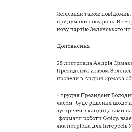
Железняк також повідомив,
придумали нову роль. В тео
нову партію Зеленського чи 
Доповнення
28 листопада Андрія Єрмака
Президента указом Зеленськ
провели в Андрія Єрмака о
4 грудня Президент Володи
часом” буде рішення щодо н
зустрічей з кандидатами на п
“формати роботи Офісу, вз
яка потрібна для інтересів 