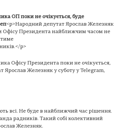
ика ОП поки не очікується, буде
деп
<p>Народний депутат Ярослав Железняк
ви Офісу Президента найближчим часом не
атиме
ників.</p>
ика Офісу Президента поки не очікується,
 Ярослав Железняк у суботу у Telegram,
ють всі. Не буде в найближчий час рішення.
анда радників. Такий собі колективний
рослав Железняк.