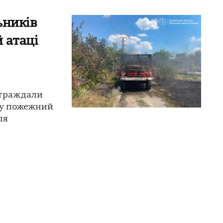
ьників
 атаці
страждали
в у пожежний
ля