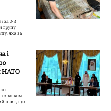
 за 2-8
и групу
пу, яка за
а і
ро
м НАТО
тан
за зразком
ий пакт, що