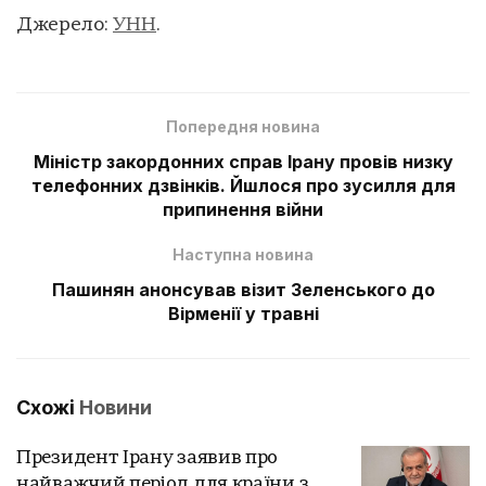
Джерело:
УНН
.
Попередня новина
Міністр закордонних справ Ірану провів низку
телефонних дзвінків. Йшлося про зусилля для
припинення війни
Наступна новина
Пашинян анонсував візит Зеленського до
Вірменії у травні
Схожі
Новини
Президент Ірану заявив про
найважчий період для країни з