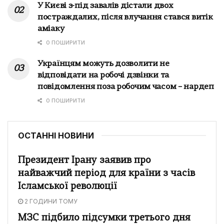
У Києві з-під завалів дістали двох
постраждалих, після влучання стався витік
аміаку
0 ПОШИРИТИ
Українцям можуть дозволити не
відповідати на робочі дзвінки та
повідомлення поза робочим часом – нардеп
0 ПОШИРИТИ
ОСТАННІ НОВИНИ
Президент Ірану заявив про
найважчий період для країни з часів
Ісламської революції
2 ГОДИНИ ТОМУ
МЗС підбило підсумки третього дня