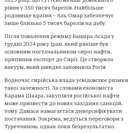
2025 році, що суттєво менше довоєнного
рівня у 350 тисяч барелів. Найбільше
родовище країни – Аль-Омар забезпечує
лише близько 5 тисяч барелів на добу.
Після повалення режиму Башара Асада у
грудні 2024 року Іран, який раніше був
основним постачальником сирої нафти,
припинив експорт до Сирії. Це створило
вакуум, який швидко заповнила Росія.
Водночас сирійська влада усвідомлює ризики
такої залежності. За словами економіста
Карама Шаара, закупівля російської нафти
може призвести до нових західних санкцій,
тому Дамаск намагається диверсифікувати
постачання. Зокрема, ведуться переговори з
Туреччиною, однак поки безрезультатно.