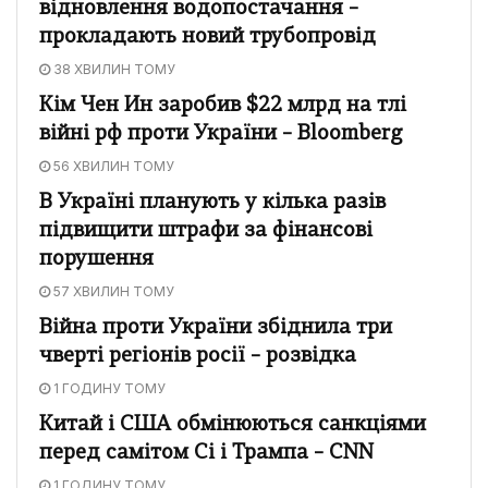
відновлення водопостачання –
прокладають новий трубопровід
38 ХВИЛИН ТОМУ
Кім Чен Ин заробив $22 млрд на тлі
війні рф проти України – Bloomberg
56 ХВИЛИН ТОМУ
В Україні планують у кілька разів
підвищити штрафи за фінансові
порушення
57 ХВИЛИН ТОМУ
Війна проти України збіднила три
чверті регіонів росії – розвідка
1 ГОДИНУ ТОМУ
Китай і США обмінюються санкціями
перед самітом Сі і Трампа – CNN
1 ГОДИНУ ТОМУ