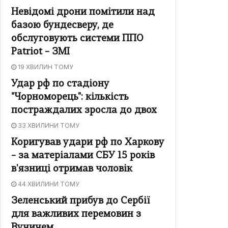
Невідомі дрони помітили над
базою бундесверу, де
обслуговують системи ППО
Patriot – ЗМІ
19 ХВИЛИН ТОМУ
Удар рф по стадіону
"Чорноморець": кількість
постраждалих зросла до двох
33 ХВИЛИНИ ТОМУ
Коригував удари рф по Харкову
– за матеріалами СБУ 15 років
в'язниці отримав чоловік
44 ХВИЛИНИ ТОМУ
Зеленський прибув до Сербії
для важливих перемовин з
Вучичем