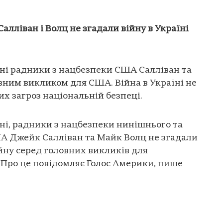
лліван і Волц не згадали війну в Україні
оні радники з нацбезпеки США Салліван та
вним викликом для США. Війна в Україні не
их загроз національній безпеці.
оні, радники з нацбезпеки нинішнього та
А Джейк Салліван та Майк Волц не згадали
ійну серед головних викликів для
 Про це повідомляє Голос Америки, пише