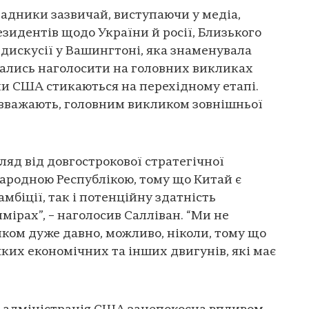
радники зазвичай, виступаючи у медіа,
зидентів щодо України й росії, Близького
 дискусії у Вашингтоні, яка знаменувала
гались наголосити на головних викликах
ми США стикаються на перехідному етапі.
 вважають, головним викликом зовнішньої
ляд від довгострокової стратегічної
ародною Республікою, тому що Китай є
амбіції, так і потенційну здатність
имірах”, – наголосив Салліван. “Ми не
ком дуже давно, можливо, ніколи, тому що
ких економічних та інших двигунів, які має