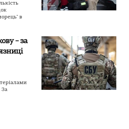
лькість
док
морець" в
ову – за
'язниці
атеріалами
 За