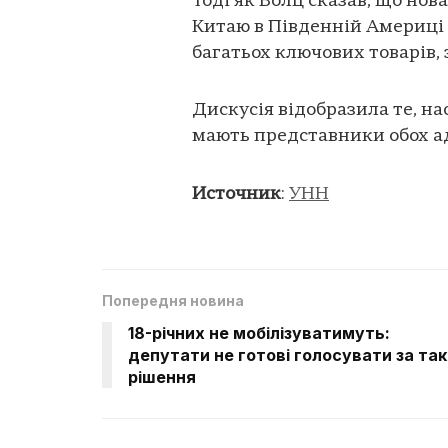
Тоді як Волц сказав, що но
Китаю в Південній Америці 
багатьох ключових товарів,
Дискусія відобразила те, на
мають представники обох а
Источник
:
УНН
Попередня новина
18-річних не мобілізуватимуть:
депутати не готові голосувати за та
рішення