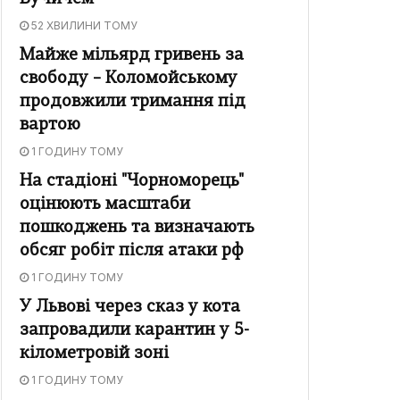
52 ХВИЛИНИ ТОМУ
Майже мільярд гривень за
свободу – Коломойському
продовжили тримання під
вартою
1 ГОДИНУ ТОМУ
На стадіоні "Чорноморець"
оцінюють масштаби
пошкоджень та визначають
обсяг робіт після атаки рф
1 ГОДИНУ ТОМУ
У Львові через сказ у кота
запровадили карантин у 5-
кілометровій зоні
1 ГОДИНУ ТОМУ