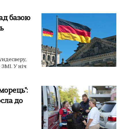
ад базою
ь
ундесверу,
 ЗМІ. У ніч
морець":
сла до