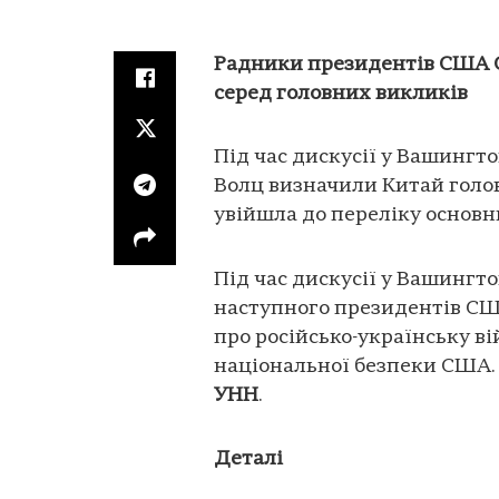
Радники президентів США Са
серед головних викликів
Під час дискусії у Вашингт
Волц визначили Китай голо
увійшла до переліку основн
Під час дискусії у Вашингт
наступного президентів СШ
про російсько-українську в
національної безпеки США.
УНН
.
Деталі