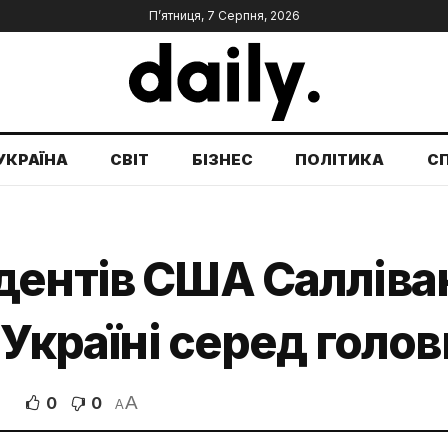
П’ятниця, 7 Серпня, 2026
УКРАЇНА
СВІТ
БІЗНЕС
ПОЛІТИКА
С
ентів США Салліван
 Україні серед голо
A
0
0
A