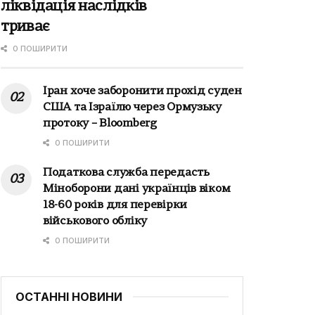
ліквідація наслідків
триває
0 ПОШИРИТИ
Іран хоче заборонити прохід суден
США та Ізраїлю через Ормузьку
протоку – Bloomberg
0 ПОШИРИТИ
Податкова служба передасть
Міноборони дані українців віком
18-60 років для перевірки
військового обліку
0 ПОШИРИТИ
ОСТАННІ НОВИНИ