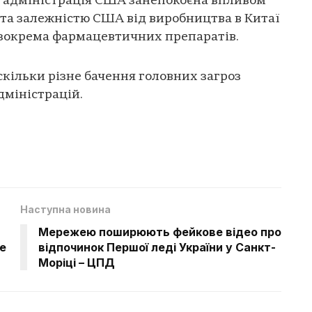
ва адміністрація США занепокоєна впливом
та залежністю США від виробництва в Китаї
 зокрема фармацевтичних препаратів.
скільки різне бачення головних загроз
дміністрацій.
Наступна новина
Мережею поширюють фейкове відео про
ке
відпочинок Першої леді України у Санкт-
Моріці – ЦПД