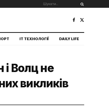
ПОРТ
IT ТЕХНОЛОГІЇ
DAILY LIFE
 і Волц не
вних викликів