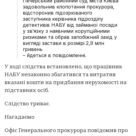
Печерський районний суд міста Києва
задовольнив клопотання прокурора,
відсторонив підозрюваного
заступника керівника підрозділу
детективів НАБУ від займаної посади
у звʼязку з наявними корупційними
ризиками та обрав запобіжний захід у
вигляді застави в розмірі 2,9 млн
гривень
– йдеться в повідомленні.
У ході слідства встановлено, що працівник
НАБУ незаконно збагатився та витратив
вказані кошти на придбання нерухомості на
підставних осіб.
Слідство триває.
Нагадаємо
Офіс Генерального прокурора повідомив про