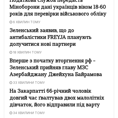
Податкова служба передасть
Міноборони дані українців віком 18-60
років для перевірки військового обліку
6 ХВИЛИН ТОМУ
Зеленський заявив, що до
антибалістики FREYJA планують
долучитися нові партнери
18 ХВИЛИН ТОМУ
Вперше з початку вторгнення рф –
Зеленський прийняв главу МЗС
Азербайджану Джейхуна Байрамова
33 ХВИЛИНИ ТОМУ
На Закарпатті 66-річний чоловік
довгий час ґвалтував двох малолітніх
дівчаток, його відправили під варту
34 ХВИЛИНИ ТОМУ