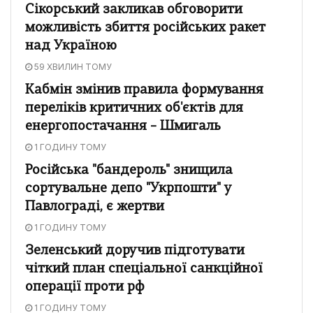
Сікорський закликав обговорити
можливість збиття російських ракет
над Україною
59 ХВИЛИН ТОМУ
Кабмін змінив правила формування
переліків критичних об'єктів для
енергопостачання – Шмигаль
1 ГОДИНУ ТОМУ
Російська "бандероль" знищила
сортувальне депо "Укрпошти" у
Павлограді, є жертви
1 ГОДИНУ ТОМУ
Зеленський доручив підготувати
чіткий план спеціальної санкційної
операції проти рф
1 ГОДИНУ ТОМУ