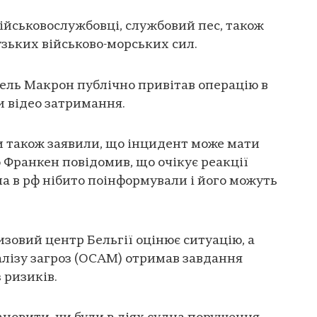
військовослужбовці, службовий пес, також
зьких військово-морських сил.
ль Макрон публічно привітав операцію в
 відео затримання.
и також заявили, що інцидент може мати
 Франкен повідомив, що очікує реакції
ла в рф нібито поінформували і його можуть
зовий центр Бельгії оцінює ситуацію, а
лізу загроз (OCAM) отримав завдання
 ризиків.