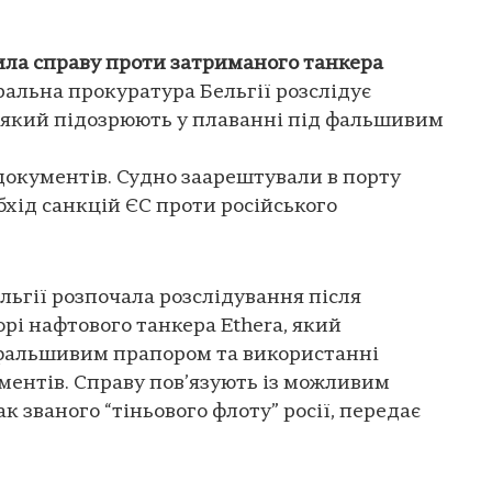
ила справу проти затриманого танкера
альна прокуратура Бельгії розслідує
, який підозрюють у плаванні під фальшивим
документів. Судно заарештували в порту
хід санкцій ЄС проти російського
ьгії розпочала розслідування після
рі нафтового танкера Ethera, який
 фальшивим прапором та використанні
ментів. Справу пов’язують із можливим
к званого “тіньового флоту” росії, передає