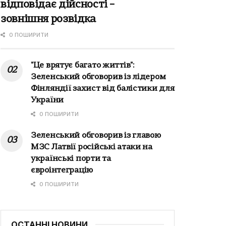
відповідає дійсності –
зовнішня розвідка
0 ПОШИРИТИ
"Це врятує багато життів":
Зеленський обговорив із лідером
Фінляндії захист від балістики для
України
0 ПОШИРИТИ
Зеленський обговорив із главою
МЗС Латвії російські атаки на
українські порти та
євроінтеграцію
0 ПОШИРИТИ
ОСТАННІ НОВИНИ