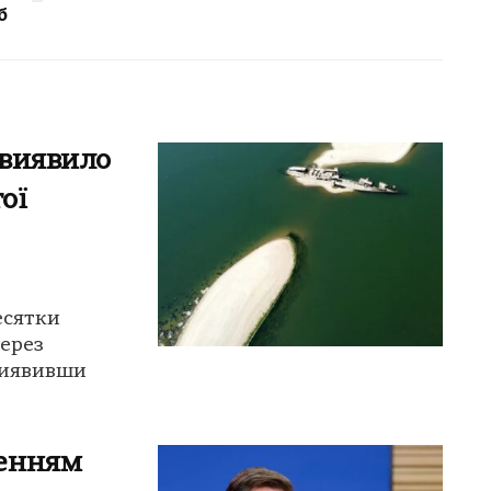
б
 виявило
ої
есятки
Через
виявивши
ченням