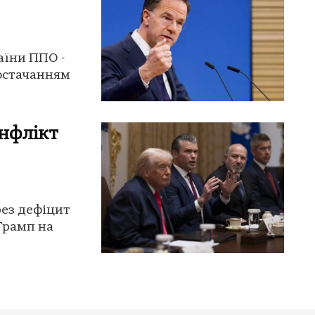
аїни ППО -
постачанням
онфлікт
рез дефіцит
Трамп на