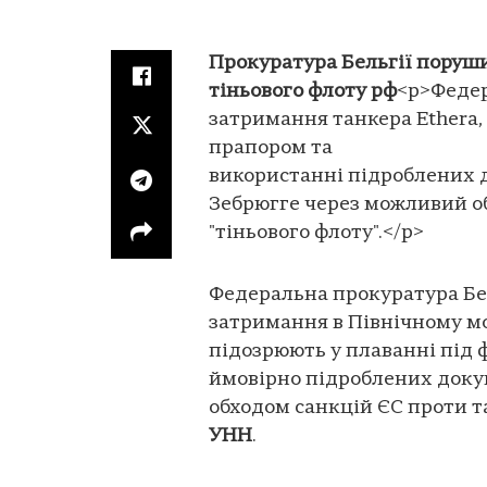
Прокуратура Бельгії поруш
тіньового флоту рф
<p>Федер
затримання танкера Ethera
прапором та
використанні підроблених 
Зебрюгге через можливий об
"тіньового флоту".</p>
Федеральна прокуратура Бел
затримання в Північному мо
підозрюють у плаванні під
ймовірно підроблених доку
обходом санкцій ЄС проти та
УНН
.