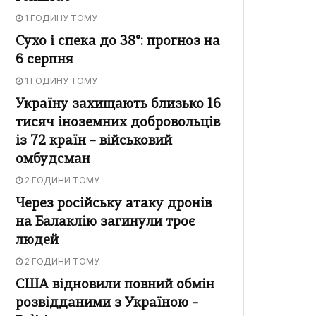
1 ГОДИНУ ТОМУ
Сухо і спека до 38°: прогноз на
6 серпня
1 ГОДИНУ ТОМУ
Україну захищають близько 16
тисяч іноземних добровольців
із 72 країн – військовий
омбудсман
2 ГОДИНИ ТОМУ
Через російську атаку дронів
на Балаклію загинули троє
людей
2 ГОДИНИ ТОМУ
США відновили повний обмін
розвідданими з Україною –