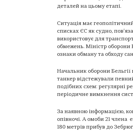
деталей на цьому етапі.
Ситуація має геополітичний 
списках ЄС як судно, пов’яз
використовує для транспор
обмежень. Міністр оборони Б
ознаки обману та обходу сан
Начальник оборони Бельгії 
танкер відстежували певний
подібних схем: регулярні р
періодичне вимкнення систе
За наявною інформацією, к
опівночі. А омоби 21 члена
180 метрів прибув до Зебрюг