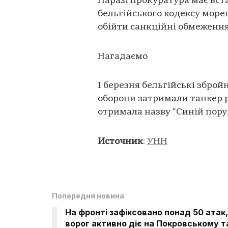
Наразі прокуратура має вст
бельгійського кодексу море
обійти санкційні обмеження
Нагадаємо
1 березня бельгійські збро
оборони затримали танкер р
отримала назву “Синій пору
Источник
:
УНН
Попередня новина
На фронті зафіксовано понад 50 атак,
ворог активно діє на Покровському т