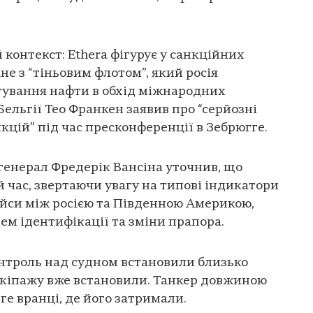
контекст: Ethera фігурує у санкційних
ане з “тіньовим флотом”, який росія
тування нафти в обхід міжнародних
ельгії Тео Франкен заявив про “серйозні
кцій” під час пресконференції в Зебрюгге.
генерал Фредерік Вансіна уточнив, що
 час, звертаючи увагу на типові індикатори
ейси між росією та Південною Америкою,
м ідентифікації та зміни прапора.
онтроль над судном встановили близько
 екіпажу вже встановили. Танкер довжиною
ге вранці, де його затримали.