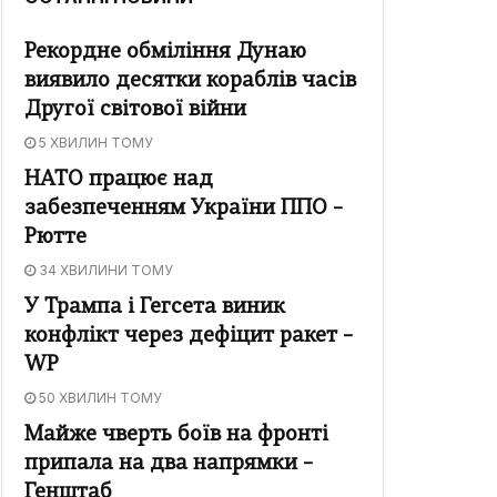
Рекордне обміління Дунаю
виявило десятки кораблів часів
Другої світової війни
5 ХВИЛИН ТОМУ
НАТО працює над
забезпеченням України ППО –
Рютте
34 ХВИЛИНИ ТОМУ
У Трампа і Гегсета виник
конфлікт через дефіцит ракет –
WP
50 ХВИЛИН ТОМУ
Майже чверть боїв на фронті
припала на два напрямки –
Генштаб