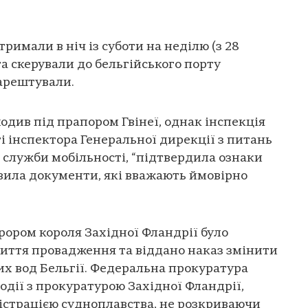
тримали в ніч із суботи на неділю (з 28
 та скерували до бельгійського порту
аарештували.
ходив під прапором Гвінеї, однак інспекція
ті інспектора Генеральної дирекції з питань
служби мобільності, “підтвердила ознаки
вила документи, які вважають ймовірно
урором короля Західної Фландрії було
риття провадження та віддано наказ змінити
их вод Бельгії. Федеральна прокуратура
одії з прокуратурою Західної Фландрії,
істрацією судноплавства, не розкриваючи