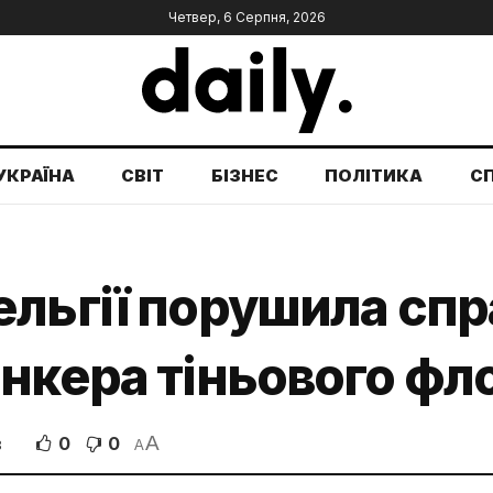
Четвер, 6 Серпня, 2026
УКРАЇНА
СВІТ
БІЗНЕС
ПОЛІТИКА
С
льгії порушила спр
нкера тіньового фл
A
0
0
В
A