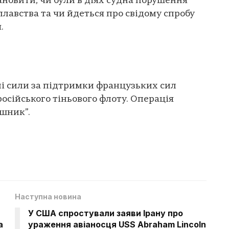
ановити, чи були в діях судна порушення
плавства та чи йдеться про свідому спробу
.
йні сили за підтримки французьких сил
осійського тіньового флоту. Операція
шник”.
Наступна новина
У США спростували заяви Ірану про
а
ураження авіаносця USS Abraham Lincoln