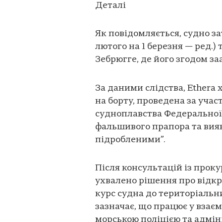
Деталі
Як повідомляється, судно за
лютого на 1 березня — ред.)
Зебрюгге, де його згодом з
За даними слідства, Ethera 
на борту, проведена за учас
судноплавства Федеральної 
фальшивого прапора та вия
підробленими”.
Після консультацій із прок
ухвалено рішення про відк
курс судна до територіальн
зазначає, що працює у взаєм
морською поліцією та адмін