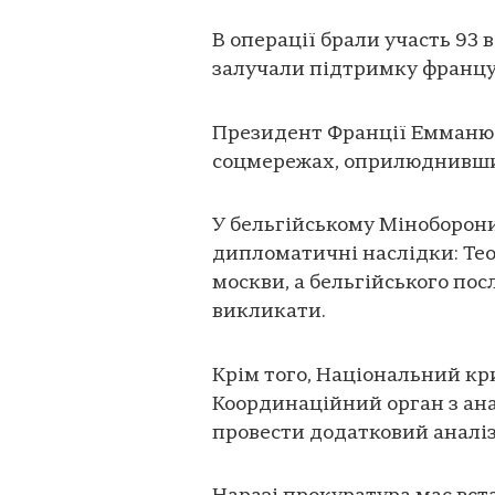
В операції брали участь 93 
залучали підтримку францу
Президент Франції Емманюе
соцмережах, оприлюднивши
У бельгійському Міноборон
дипломатичні наслідки: Тео
москви, а бельгійського пос
викликати.
Крім того, Національний кри
Координаційний орган з ана
провести додатковий аналіз