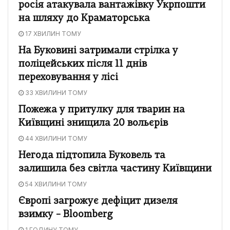
росія атакувала вантажівку Укрпошти
на шляху до Краматорська
17 ХВИЛИН ТОМУ
На Буковині затримали стрілка у
поліцейських після 11 днів
переховування у лісі
33 ХВИЛИНИ ТОМУ
Пожежа у притулку для тварин на
Київщині знищила 20 вольєрів
44 ХВИЛИНИ ТОМУ
Негода підтопила Буковель та
залишила без світла частину Київщини
54 ХВИЛИНИ ТОМУ
Європі загрожує дефіцит дизеля
взимку – Bloomberg
1 ГОДИНУ ТОМУ