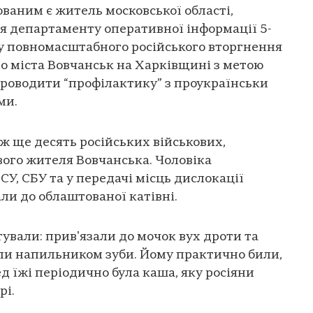
юваним є житель московської області,
ня департаменту оперативної інформації 5-
ку повномасштабного російського вторгнення
до міста Вовчанськ на Харківщині з метою
роводити “профілактику” з проукраїнськи
ми.
кож ще десять російських військових,
ого жителя Вовчанська. Чоловіка
ЗСУ, СБУ та у передачі місць дислокації
али до облаштованої катівні.
ували: привʼязали до мочок вух дроти та
яли напильником зуби. Йому практично били,
ед їжі періодично була каша, яку росіяни
рі.