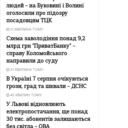
людей – на Буковині і Волині
оголосили про підозру
посадовцям ТЦК
21 ХВИЛИНА ТОМУ
Схема заволодіння понад 9,2
млрд грн "ПриватБанку" –
справу Коломойського
направили до суду
31 ХВИЛИНА ТОМУ
В Україні 7 серпня очікуються
грози, град та шквали – ДСНС
45 ХВИЛИН ТОМУ
У Львові відновлюють
електропостачання, ще понад
30 тис. абонентів залишаються
без світла – ОВА