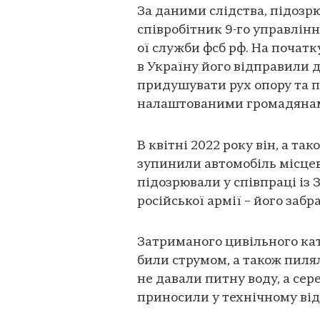
За даними слідства, підозр
співробітник 9-го управлін
ої служби фсб рф. На почат
в Україну його відправили 
придушувати рух опору та п
налаштованими громадяна
В квітні 2022 року він, а та
зупинили автомобіль місцев
підозрювали у співпраці із 
російської армії – його забр
Затриманого цивільного кат
били струмом, а також пил
не давали питну воду, а сер
приносили у технічному від