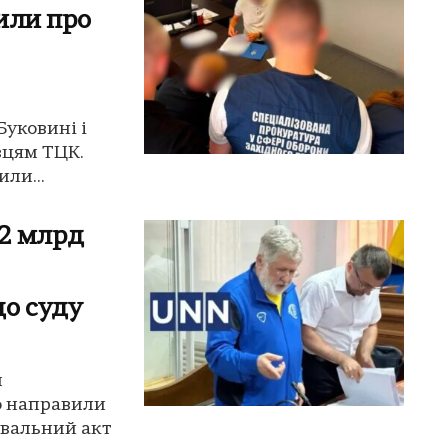
сили про
Буковині і
вцям ТЦК.
ли...
,2 млрд
о суду
н
о направили
увальний акт