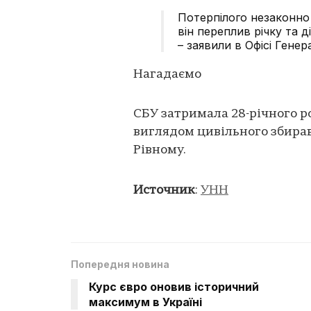
Потерпілого незаконно
він переплив річку та д
– заявили в Офісі Гене
Нагадаємо
СБУ затримала 28-річного р
виглядом цивільного збирав
Рівному.
Источник
:
УНН
Попередня новина
Курс євро оновив історичний
максимум в Україні