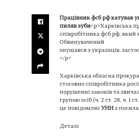
Працівник фсб рф катував у
пиляв зуби
<p>Харківська п
співробітника фсб рф, який
Обвинувачений
знущався з українців, засто
</p>
Харківська обласна прокура
стосовно співробітника рос
порушенні законів та звича
групою осіб (ч. 2 ст. 28, ч. 
це повідомляє
УНН
з посила
Деталі