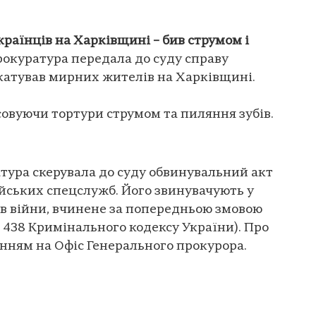
країнців на Харківщині – бив струмом і
рокуратура передала до суду справу
 катував мирних жителів на Харківщині.
совуючи тортури струмом та пиляння зубів.
тура скерувала до суду обвинувальний акт
ійських спецслужб. Його звинувачують у
їв війни, вчинене за попередньою змовою
1 ст. 438 Кримінального кодексу України). Про
нням на Офіс Генерального прокурора.