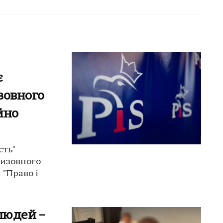
є
зовного
йно
сть"
ризовного
 "Право і
людей –