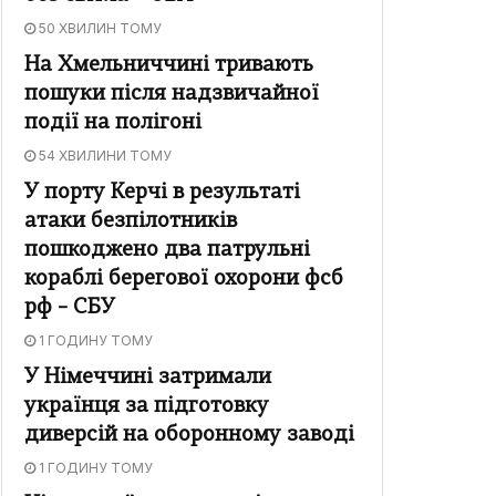
50 ХВИЛИН ТОМУ
На Хмельниччині тривають
пошуки після надзвичайної
події на полігоні
54 ХВИЛИНИ ТОМУ
У порту Керчі в результаті
атаки безпілотників
пошкоджено два патрульні
кораблі берегової охорони фсб
рф – СБУ
1 ГОДИНУ ТОМУ
У Німеччині затримали
українця за підготовку
диверсій на оборонному заводі
1 ГОДИНУ ТОМУ