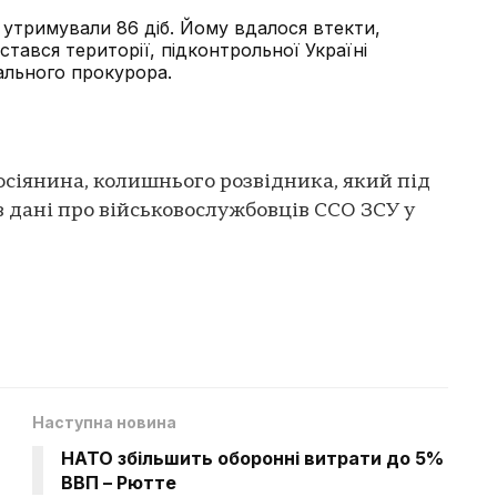
 утримували 86 діб. Йому вдалося втекти,
істався території, підконтрольної Україні
рального прокурора.
осіянина, колишнього розвідника, який під
 дані про військовослужбовців ССО ЗСУ у
Наступна новина
НАТО збільшить оборонні витрати до 5%
ВВП – Рютте