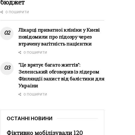
бюджет
0 ПОШИРИТИ
Лікарці приватної клініки у Києві
повідомили про підозру через
втрачену вагітність пацієнтки
0 ПОШИРИТИ
"Це врятує багато життів":
Зеленський обговорив із лідером
Фінляндії захист від балістики для
України
0 ПОШИРИТИ
ОСТАННІ НОВИНИ
Фіктивно мобілізували 120