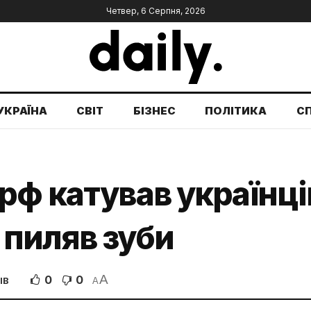
Четвер, 6 Серпня, 2026
УКРАЇНА
СВІТ
БІЗНЕС
ПОЛІТИКА
С
рф катував українці
 пиляв зуби
A
0
0
ІВ
A