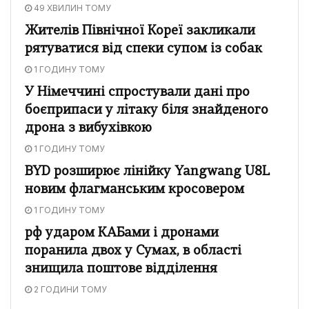
49 ХВИЛИН ТОМУ
Жителів Північної Кореї закликали
рятуватися від спеки супом із собак
1 ГОДИНУ ТОМУ
У Німеччині спростували дані про
боєприпаси у літаку біля знайденого
дрона з вибухівкою
1 ГОДИНУ ТОМУ
BYD розширює лінійку Yangwang U8L
новим флагманським кросовером
1 ГОДИНУ ТОМУ
рф ударом КАБами і дронами
поранила двох у Сумах, в області
знищила поштове відділення
2 ГОДИНИ ТОМУ