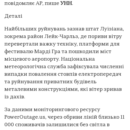
повідомляє AP, пише
УНН
.
Деталі
Найбільших руйнувань зазнав штат Луїзіана,
зокрема район Лейк-Чарльз, де пориви вітру
перевертали важку техніку, платформи для
фестивалю Марді Гра та пошкодили міст
місцевого аеропорту. Національна
метеорологічна служба зафіксувала численні
випадки повалення стовпів електропередач
та руйнування приватних будівель
металевими конструкціями, які вітер зривав
із дахів.
За даними моніторингового ресурсу
PowerOutage.us, через обриви ліній близько 11
000 споживачів залишилися без світла в