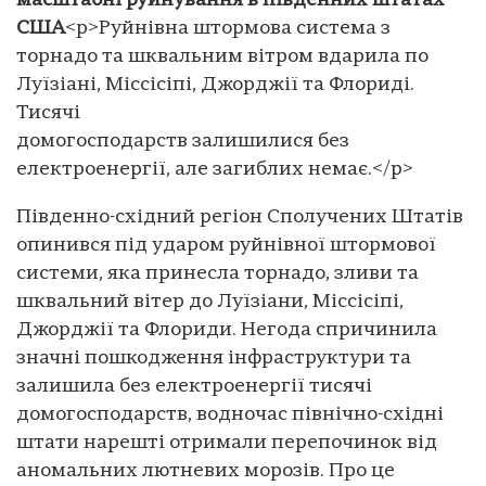
масштабні руйнування в південних штатах
США
<p>Руйнівна штормова система з
торнадо та шквальним вітром вдарила по
Луїзіані, Міссісіпі, Джорджії та Флориді.
Тисячі
домогосподарств залишилися без
електроенергії, але загиблих немає.</p>
Південно-східний регіон Сполучених Штатів
опинився під ударом руйнівної штормової
системи, яка принесла торнадо, зливи та
шквальний вітер до Луїзіани, Міссісіпі,
Джорджії та Флориди. Негода спричинила
значні пошкодження інфраструктури та
залишила без електроенергії тисячі
домогосподарств, водночас північно-східні
штати нарешті отримали перепочинок від
аномальних лютневих морозів. Про це