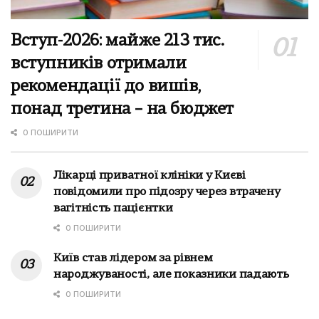
Вступ-2026: майже 213 тис.
вступників отримали
рекомендації до вишів,
понад третина – на бюджет
0 ПОШИРИТИ
Лікарці приватної клініки у Києві
повідомили про підозру через втрачену
вагітність пацієнтки
0 ПОШИРИТИ
Київ став лідером за рівнем
народжуваності, але показники падають
0 ПОШИРИТИ