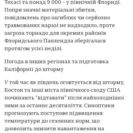
Техасі та понад 9 000 – у північній Флориді.
Попри значні матеріальні збитки,
повідомлень про загиблих чи серйозно
травмованих наразі не надходило, проте
загроза торнадо для окремих районів
Флоридського Панхендла зберігалася
протягом усієї неділі.
Погода в інших регіонах та підготовка
Каліфорнії до шторму
У той час як південь оговтується від шторму,
Бостон та інші міста північного сходу США
починають “відтавати” після найхолоднішої
зими за останнє десятиліття. Синоптики
прогнозують поступове підвищення
температури до сезонних норм, що
дозволить знизити навантаження на