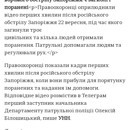
ворожого обстрілу Запоріжжя: є загиблі і
поранені
<p>Правоохоронці оприлюднили
відео перших хвилин після російського
обстрілу Запоріжжя 22 вересня, під час якого
загинули троє
цивільних та кілька людей отримали
поранення. Патрульні допомагали людям та
регулювали рух.</p>
Правоохоронці показали кадри перших
хвилин після російського обстрілу
Запоріжжя, коли вони прибули для порятунку
поранених та надання їм допомоги.
Відповідне відео розмістив в Телеграм
перший заступник начальника
Департаменту патрульної поліції Олексій
Білошицький, пише
УНН
.