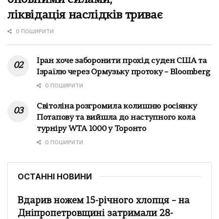
ліквідація наслідків триває
0 ПОШИРИТИ
Іран хоче заборонити прохід суден США та
Ізраїлю через Ормузьку протоку – Bloomberg
0 ПОШИРИТИ
Світоліна розгромила колишню росіянку
Потапову та вийшла до наступного кола
турніру WTA 1000 у Торонто
0 ПОШИРИТИ
ОСТАННІ НОВИНИ
Вдарив ножем 15-річного хлопця – на
Дніпропетровщині затримали 28-