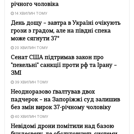
річного чоловіка
14 ХВИЛИН ТОМУ
День дощу – завтра в Україні очікують
грози з градом, але на півдні спека
може сягнути 37°
20 ХВИЛИН ТОМУ
Сенат США підтримав закон про
"пекельні" санкції проти рф та Ірану –
ЗМІ
39 ХВИЛИН ТОМУ
Неодноразово ґвалтував двох
падчерок – на Запоріжжі суд залишив
без змін вирок 37-річному чоловіку
40 ХВИЛИН ТОМУ
Невідомі дрони помітили над базою