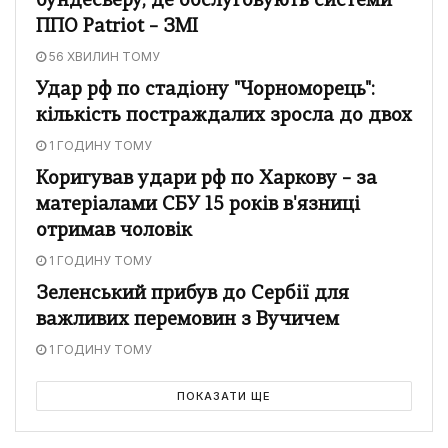
бундесверу, де обслуговують системи
ППО Patriot – ЗМІ
56 ХВИЛИН ТОМУ
Удар рф по стадіону "Чорноморець":
кількість постраждалих зросла до двох
1 ГОДИНУ ТОМУ
Коригував удари рф по Харкову – за
матеріалами СБУ 15 років в'язниці
отримав чоловік
1 ГОДИНУ ТОМУ
Зеленський прибув до Сербії для
важливих перемовин з Вучичем
1 ГОДИНУ ТОМУ
ПОКАЗАТИ ЩЕ