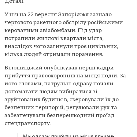
Деталі
У ніч на 22 вересня Запоріжжя зазнало
чергового ракетного обстрілу російськими
керованими авіабомбами. Під удар
потрапили житлові квартали міста,
внаслідок чого загинули троє цивільних,
кілька людей отримали поранення.
Білошицький опублікував перші кадри
прибуття правоохоронців на місця подій. За
його словами, патрульні одразу почали
допомагати людям вибиратися зі
зруйнованих будинків, скеровували їх до
безпечних територій, регулювали рух та
забезпечували безперешкодний проїзд
спецтранспорту.
Ми одразу прибули на місця влучань,