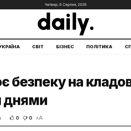
Четвер, 6 Серпня, 2026
УКРАЇНА
СВІТ
БІЗНЕС
ПОЛІТИКА
С
ює безпеку на клад
 днями
A
0
0
В
A