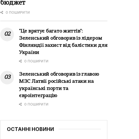
бюджет
0 ПОШИРИТИ
"Це врятує багато життів":
Зеленський обговорив із лідером
Фінляндії захист від балістики для
України
0 ПОШИРИТИ
Зеленський обговорив із главою
МЗС Латвії російські атаки на
українські порти та
євроінтеграцію
0 ПОШИРИТИ
ОСТАННІ НОВИНИ