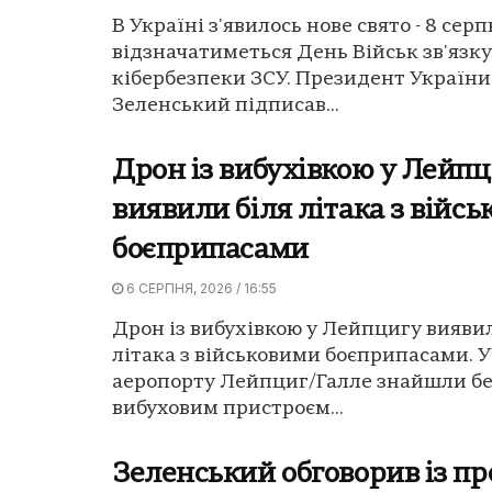
В Україні з'явилось нове свято - 8 сер
відзначатиметься День Військ зв'язку
кібербезпеки ЗСУ. Президент Україн
Зеленський підписав...
Дрон із вибухівкою у Лейп
виявили біля літака з війс
боєприпасами
6 СЕРПНЯ, 2026 / 16:55
Дрон із вибухівкою у Лейпцигу вияви
літака з військовими боєприпасами. 
аеропорту Лейпциг/Галле знайшли бе
вибуховим пристроєм...
Зеленський обговорив із п