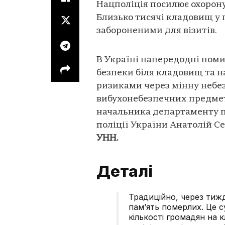
Нацполіція посилює охорону
Близько тисячі кладовищ у
забороненими для візитів.
В Україні напередодні поми
безпеки біля кладовищ та н
ризиками через мінну небе
вибухонебезпечних предмет
начальника департаменту п
поліції України Анатолій С
УНН.
Деталі
Традиційно, через тиж
пам’ять померлих. Це 
кількості громадян на 