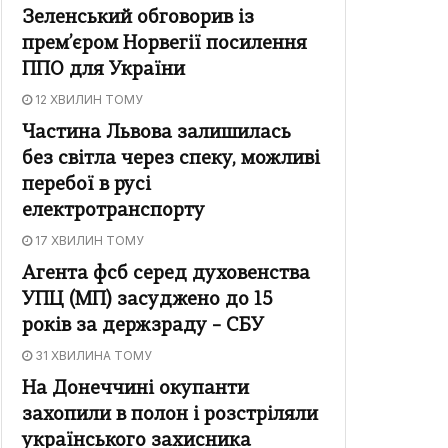
Зеленський обговорив із
прем’єром Норвегії посилення
ППО для України
12 ХВИЛИН ТОМУ
Частина Львова залишилась
без світла через спеку, можливі
перебої в русі
електротранспорту
17 ХВИЛИН ТОМУ
Агента фсб серед духовенства
УПЦ (МП) засуджено до 15
років за держзраду – СБУ
31 ХВИЛИНА ТОМУ
На Донеччині окупанти
захопили в полон і розстріляли
українського захисника