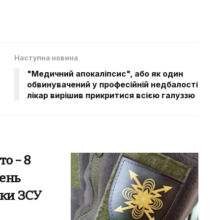
Наступна новина
"Медичний апокаліпсис", або як один
обвинувачений у професійній недбалості
лікар вирішив прикритися всією галуззю
то – 8
День
еки ЗСУ