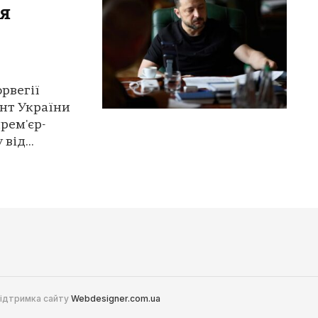
я
рвегії
нт України
рем'єр-
від...
 Підтримка сайту
Webdesigner.com.ua