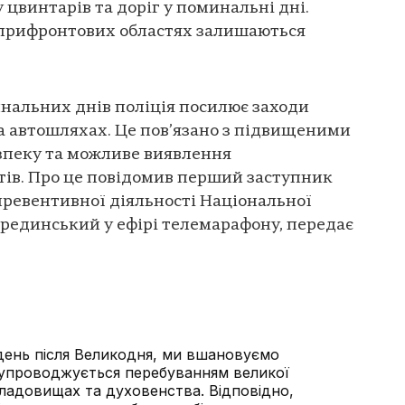
 цвинтарів та доріг у поминальні дні.
 прифронтових областях залишаються
нальних днів поліція посилює заходи
а автошляхах. Це пов’язано з підвищеними
зпеку та можливе виявлення
ів. Про це повідомив перший заступник
ревентивної діяльності Національної
ерединський у ефірі телемарафону, передає
день після Великодня, ми вшановуємо
супроводжується перебуванням великої
кладовищах та духовенства. Відповідно,