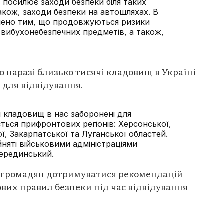
ні посилює заходи безпеки біля таких
акож, заходи безпеки на автошляхах. В
лено тим, що продовжуються ризики
м вибухонебезпечних предметів, а також,
що наразі близько тисячі кладовищ в Україні
для відвідування.
і кладовищ в нас заборонені для
ється прифронтових регіонів: Херсонської,
ої, Закарпатської та Луганської областей.
йняті військовими адміністраціями
Серединський.
 громадян дотримуватися рекомендацій
ових правил безпеки під час відвідування