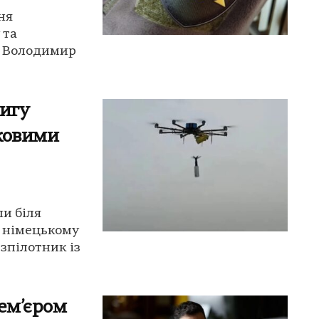
пня
 та
и Володимир
цигу
ьковими
ли біля
У німецькому
зпілотник із
рем’єром