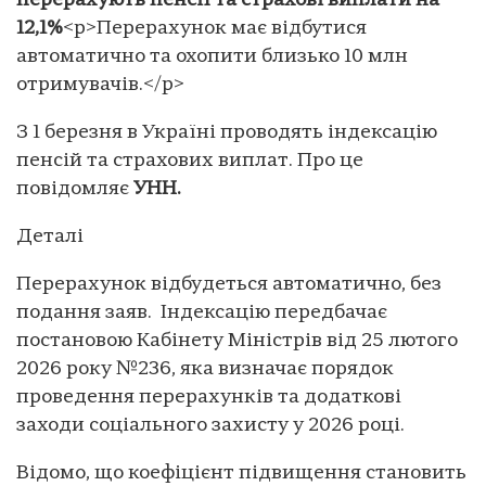
перерахують пенсії та страхові виплати на
12,1%
<p>Перерахунок має відбутися
автоматично та охопити близько 10 млн
отримувачів.</p>
З 1 березня в Україні проводять індексацію
пенсій та страхових виплат. Про це
повідомляє
УНН.
Деталі
Перерахунок відбудеться автоматично, без
подання заяв. Індексацію передбачає
постановою Кабінету Міністрів від 25 лютого
2026 року №236, яка визначає порядок
проведення перерахунків та додаткові
заходи соціального захисту у 2026 році.
Відомо, що коефіцієнт підвищення становить