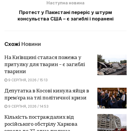
Наступна новина
Протест у Пакистані переріс у штурм
консульства США – є загиблі і поранені
Схожі
Новини
На Київщині сталася пожежа у
притулку для тварин – є загиблі
тварини
9 СЕРПНЯ, 2026 / 15:13
Депутатка в Косові кинула яйця в
прем'єра на тлі політичної кризи
9 СЕРПНЯ, 2026 / 14:53
Кількість постраждалих від
російського обстрілу Харкова