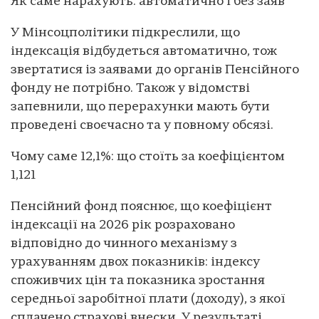
Як саме нарахують: автоматично і без заяв
У Мінсоцполітики підкреслили, що
індексація відбудеться автоматично, тож
звертатися із заявами до органів Пенсійного
фонду не потрібно. Також у відомстві
запевнили, що перерахунки мають бути
проведені своєчасно та у повному обсязі.
Чому саме 12,1%: що стоїть за коефіцієнтом
1,121
Пенсійний фонд пояснює, що коефіцієнт
індексації на 2026 рік розраховано
відповідно до чинного механізму з
урахуванням двох показників: індексу
споживчих цін та показника зростання
середньої заробітної плати (доходу), з якої
сплачено страхові внески. У результаті