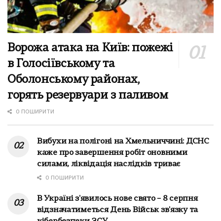
Ворожа атака на Київ: пожежі
в Голосіївському та
Оболонському районах,
горять резервуари з паливом
0 ПОШИРИТИ
Вибухи на полігоні на Хмельниччині: ДСНС
каже про завершення робіт оновними
силами, ліквідація наслідків триває
0 ПОШИРИТИ
В Україні з'явилось нове свято – 8 серпня
відзначатиметься День Військ зв'язку та