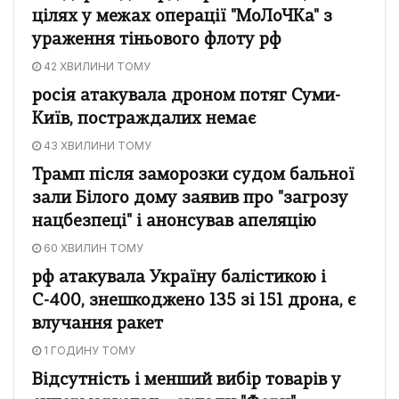
цілях у межах операції "МоЛоЧКа" з
ураження тіньового флоту рф
42 ХВИЛИНИ ТОМУ
росія атакувала дроном потяг Суми-
Київ, постраждалих немає
43 ХВИЛИНИ ТОМУ
Трамп після заморозки судом бальної
зали Білого дому заявив про "загрозу
нацбезпеці" і анонсував апеляцію
60 ХВИЛИН ТОМУ
рф атакувала Україну балістикою і
С-400, знешкоджено 135 зі 151 дрона, є
влучання ракет
1 ГОДИНУ ТОМУ
Відсутність і менший вибір товарів у