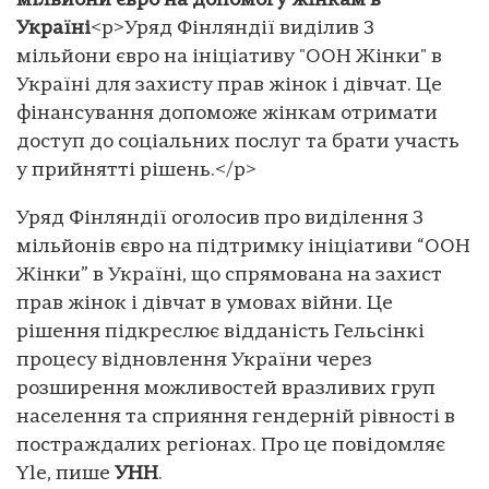
мільйони євро на допомогу жінкам в
Україні
<p>Уряд Фінляндії виділив 3
мільйони євро на ініціативу "ООН Жінки" в
Україні для захисту прав жінок і дівчат. Це
фінансування допоможе жінкам отримати
доступ до соціальних послуг та брати участь
у прийнятті рішень.</p>
Уряд Фінляндії оголосив про виділення 3
мільйонів євро на підтримку ініціативи “ООН
Жінки” в Україні, що спрямована на захист
прав жінок і дівчат в умовах війни. Це
рішення підкреслює відданість Гельсінкі
процесу відновлення України через
розширення можливостей вразливих груп
населення та сприяння гендерній рівності в
постраждалих регіонах. Про це повідомляє
Yle, пише
УНН
.